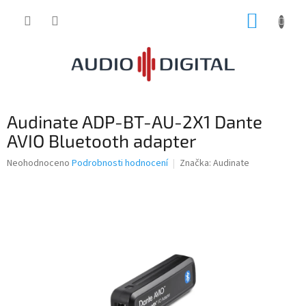
Přejít
NÁKUP
na
obsah
KOŠÍK
Audinate ADP-BT-AU-2X1 Dante
AVIO Bluetooth adapter
Průměrné
Neohodnoceno
Podrobnosti hodnocení
Značka:
Audinate
hodnocení
produktu
je
0,0
z
5
hvězdiček.