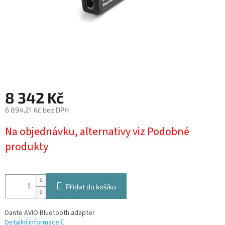
8 342 Kč
6 894,21 Kč bez DPH
Měrná
Na objednávku, alternativy viz Podobné
cena:
produkty
Přidat do košíku
Dante AVIO Bluetooth adapter
Detailní informace