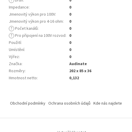
?
Druh
:
0
Impedance
:
0
Jmenovitý výkon pro 100V
:
0
Jmenovitý výkon pro 4-16 ohm
:
0
?
Počet kanálů
:
0
?
Pro připojení na 100V rozvod
:
0
Použití
:
0
Umístění
:
0
Výřez
:
0
Značka
:
Audinate
Rozměry
:
202 x 85 x 36
Hmotnost netto
:
0,132
Z
á
Obchodní podmínky
Ochrana osobních údajů
Kde nás najdete
p
a
t
í