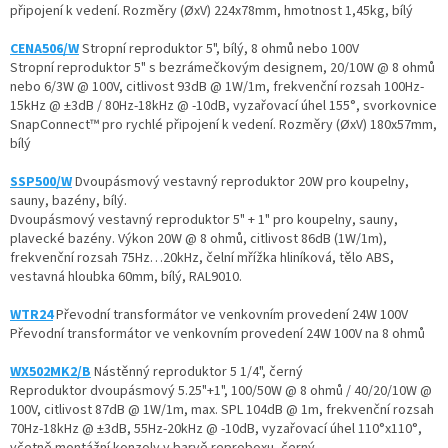
připojení k vedení. Rozměry (ØxV) 224x78mm, hmotnost 1,45kg, bílý
CENA506/W
Stropní reproduktor 5", bílý, 8 ohmů nebo 100V
Stropní reproduktor 5" s bezrámečkovým designem, 20/10W @ 8 ohmů
nebo 6/3W @ 100V, citlivost 93dB @ 1W/1m, frekvenční rozsah 100Hz-
15kHz @ ±3dB / 80Hz-18kHz @ -10dB, vyzařovací úhel 155°, svorkovnice
SnapConnect™ pro rychlé připojení k vedení. Rozměry (ØxV) 180x57mm,
bílý
SSP500/W
Dvoupásmový vestavný reproduktor 20W pro koupelny,
sauny, bazény, bílý.
Dvoupásmový vestavný reproduktor 5" + 1" pro koupelny, sauny,
plavecké bazény. Výkon 20W @ 8 ohmů, citlivost 86dB (1W/1m),
frekvenční rozsah 75Hz…20kHz, čelní mřížka hliníková, tělo ABS,
vestavná hloubka 60mm, bílý, RAL9010.
WTR24
Převodní transformátor ve venkovním provedení 24W 100V
Převodní transformátor ve venkovním provedení 24W 100V na 8 ohmů
WX502MK2/B
Nástěnný reproduktor 5 1/4", černý
Reproduktor dvoupásmový 5.25"+1", 100/50W @ 8 ohmů / 40/20/10W @
100V, citlivost 87dB @ 1W/1m, max. SPL 104dB @ 1m, frekvenční rozsah
70Hz-18kHz @ ±3dB, 55Hz-20kHz @ -10dB, vyzařovací úhel 110°x110°,