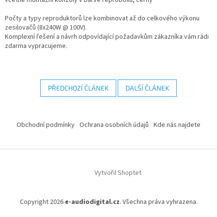
včetně montážní konzoly v barvě reproboxu, černý
Počty a typy reproduktorů lze kombinovat až do celkového výkonu
zesilovačů (8x240W @ 100V).
Komplexní řešení a návrh odpovídající požadavkům zákazníka vám rádi
zdarma vypracujeme.
PŘEDCHOZÍ ČLÁNEK
DALŠÍ ČLÁNEK
Z
á
Obchodní podmínky
Ochrana osobních údajů
Kde nás najdete
p
a
t
í
Vytvořil Shoptet
Copyright 2026
e-audiodigital.cz
. Všechna práva vyhrazena.