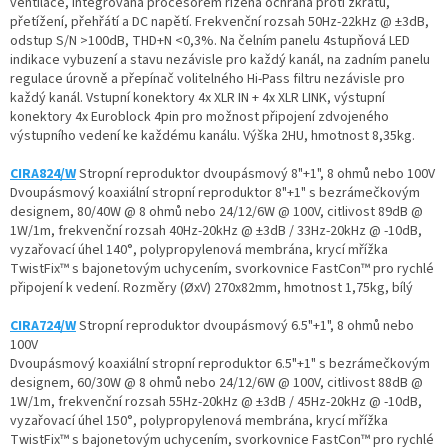
ventilace, integrovaná procesorem řízená ochrana proti zkratu,
přetížení, přehřátí a DC napětí. Frekvenční rozsah 50Hz-22kHz @ ±3dB,
odstup S/N >100dB, THD+N <0,3%. Na čelním panelu 4stupňová LED
indikace vybuzení a stavu nezávisle pro každý kanál, na zadním panelu
regulace úrovně a přepínač volitelného Hi-Pass filtru nezávisle pro
každý kanál. Vstupní konektory 4x XLR IN + 4x XLR LINK, výstupní
konektory 4x Euroblock 4pin pro možnost připojení zdvojeného
výstupního vedení ke každému kanálu. Výška 2HU, hmotnost 8,35kg.
CIRA824/W
Stropní reproduktor dvoupásmový 8"+1", 8 ohmů nebo 100V
Dvoupásmový koaxiální stropní reproduktor 8"+1" s bezrámečkovým
designem, 80/40W @ 8 ohmů nebo 24/12/6W @ 100V, citlivost 89dB @
1W/1m, frekvenční rozsah 40Hz-20kHz @ ±3dB / 33Hz-20kHz @ -10dB,
vyzařovací úhel 140°, polypropylenová membrána, krycí mřížka
TwistFix™ s bajonetovým uchycením, svorkovnice FastCon™ pro rychlé
připojení k vedení. Rozměry (ØxV) 270x82mm, hmotnost 1,75kg, bílý
CIRA724/W
Stropní reproduktor dvoupásmový 6.5"+1", 8 ohmů nebo
100V
Dvoupásmový koaxiální stropní reproduktor 6.5"+1" s bezrámečkovým
designem, 60/30W @ 8 ohmů nebo 24/12/6W @ 100V, citlivost 88dB @
1W/1m, frekvenční rozsah 55Hz-20kHz @ ±3dB / 45Hz-20kHz @ -10dB,
vyzařovací úhel 150°, polypropylenová membrána, krycí mřížka
TwistFix™ s bajonetovým uchycením, svorkovnice FastCon™ pro rychlé