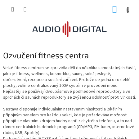
Přejít
NÁKUP
na
obsah
KOŠÍK
Ozvučení fitness centra
Velké fitness centrum se zpravidla dělí do několika samostatných částí,
jako je fitness, wellness, kosmetika, sauny, solná jeskyně,
občerstvení, recepce a sociální zařízení. Protože se jedná o rozlehlé
plochy, volíme centralizovaný 100V systém v provedení mono.
Nejčastěji se používají dvoupásmové podhledové reproduktory a ve
sprchách či saunách reproduktory se zvýšenou odolností proti vlhkosti.
Sestava disponuje individuálním nastavením hlasitosti a lokálním
přípojným panelem pro každou sekci, kde je požadována možnost
připojit se vlastním zdrojem hudby např. z chytrého telefonu, a to nad
rámec centrálních hudebních programů (CD/MP3, FM tuner, internetové
rádio, USB, Spotify).
Distribuční systém MTX88 nabízí možnost připojení až 4 centrálních