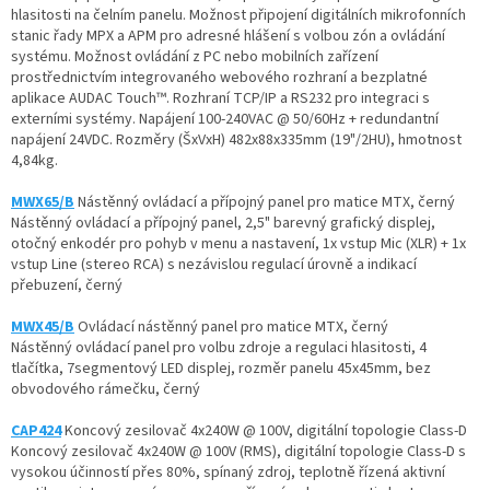
hlasitosti na čelním panelu. Možnost připojení digitálních mikrofonních
stanic řady MPX a APM pro adresné hlášení s volbou zón a ovládání
systému. Možnost ovládání z PC nebo mobilních zařízení
prostřednictvím integrovaného webového rozhraní a bezplatné
aplikace AUDAC Touch™. Rozhraní TCP/IP a RS232 pro integraci s
externími systémy. Napájení 100-240VAC @ 50/60Hz + redundantní
napájení 24VDC. Rozměry (ŠxVxH) 482x88x335mm (19"/2HU), hmotnost
4,84kg.
MWX65/B
Nástěnný ovládací a přípojný panel pro matice MTX, černý
Nástěnný ovládací a přípojný panel, 2,5" barevný grafický displej,
otočný enkodér pro pohyb v menu a nastavení, 1x vstup Mic (XLR) + 1x
vstup Line (stereo RCA) s nezávislou regulací úrovně a indikací
přebuzení, černý
MWX45/B
Ovládací nástěnný panel pro matice MTX, černý
Nástěnný ovládací panel pro volbu zdroje a regulaci hlasitosti, 4
tlačítka, 7segmentový LED displej, rozměr panelu 45x45mm, bez
obvodového rámečku, černý
CAP424
Koncový zesilovač 4x240W @ 100V, digitální topologie Class-D
Koncový zesilovač 4x240W @ 100V (RMS), digitální topologie Class-D s
vysokou účinností přes 80%, spínaný zdroj, teplotně řízená aktivní