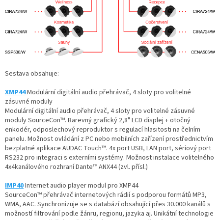
Sestava obsahuje:
XMP44
Modulární digitální audio přehrávač, 4 sloty pro volitelné
zásuvné moduly
Modulární digitální audio přehrávač, 4 sloty pro volitelné zásuvné
moduly SourceCon™. Barevný grafický 2,8" LCD displej + otočný
enkodér, odposlechový reproduktor s regulací hlasitosti na čelním
panelu. Možnost ovládání z PC nebo mobilních zařízení prostřednictvím
bezplatné aplikace AUDAC Touch™. 4x port USB, LAN port, sériový port
RS232 pro integraci s externími systémy. Možnost instalace volitelného
4x4kanálového rozhraní Dante™ ANX44 (zvl. přísl.)
IMP40
Internet audio player modul pro XMP44
SourceCon™ přehrávač internetových rádií s podporou formátů MP3,
WMA, AAC. Synchronizuje se s databází obsahující přes 30.000 kanálů s
možností filtrování podle žánru, regionu, jazyka aj. Unikátní technologie