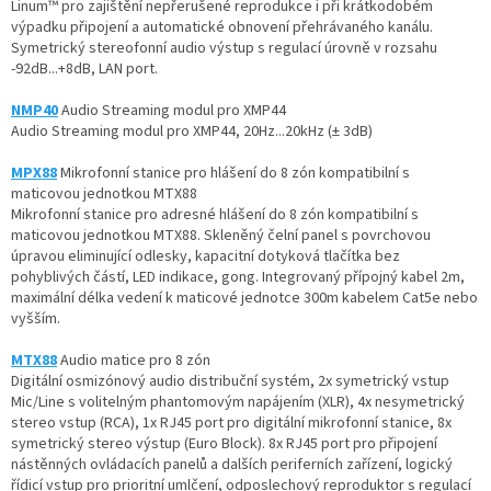
Linum™ pro zajištění nepřerušené reprodukce i při krátkodobém
výpadku připojení a automatické obnovení přehrávaného kanálu.
Symetrický stereofonní audio výstup s regulací úrovně v rozsahu
-92dB...+8dB, LAN port.
NMP40
Audio Streaming modul pro XMP44
Audio Streaming modul pro XMP44, 20Hz...20kHz (± 3dB)
MPX88
Mikrofonní stanice pro hlášení do 8 zón kompatibilní s
maticovou jednotkou MTX88
Mikrofonní stanice pro adresné hlášení do 8 zón kompatibilní s
maticovou jednotkou MTX88. Skleněný čelní panel s povrchovou
úpravou eliminující odlesky, kapacitní dotyková tlačítka bez
pohyblivých částí, LED indikace, gong. Integrovaný přípojný kabel 2m,
maximální délka vedení k maticové jednotce 300m kabelem Cat5e nebo
vyšším.
MTX88
Audio matice pro 8 zón
Digitální osmizónový audio distribuční systém, 2x symetrický vstup
Mic/Line s volitelným phantomovým napájením (XLR), 4x nesymetrický
stereo vstup (RCA), 1x RJ45 port pro digitální mikrofonní stanice, 8x
symetrický stereo výstup (Euro Block). 8x RJ45 port pro připojení
nástěnných ovládacích panelů a dalších periferních zařízení, logický
řídicí vstup pro prioritní umlčení, odposlechový reproduktor s regulací