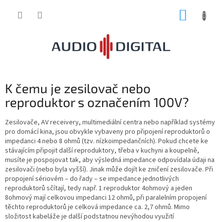
Přejít
NÁKUP
na
obsah
KOŠÍK
K čemu je zesilovač nebo
reproduktor s označením 100V?
Zesilovače, AV receivery, multimediální centra nebo například systémy
pro domácí kina, jsou obvykle vybaveny pro připojení reproduktorů o
impedanci 4 nebo 8 ohmů (tzv. nízkoimpedančních). Pokud chcete ke
stávajícím připojit další reproduktory, třeba v kuchyni a koupelně,
musíte je pospojovat tak, aby výsledná impedance odpovídala údaji na
zesilovači (nebo byla vyšší). Jinak může dojít ke zničení zesilovače. Při
propojení sériovém – do řady – se impedance jednotlivých
reproduktorů sčítají, tedy např. 1 reproduktor 4ohmový a jeden
8ohmový mají celkovou impedanci 12 ohmů, při paralelním propojení
těchto reproduktorů je celková impedance ca. 2,7 ohmů. Mimo
složitost kabeláže je další podstatnou nevýhodou využití