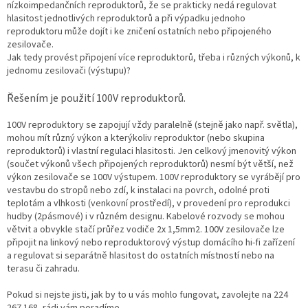
nízkoimpedančních reproduktorů, že se prakticky nedá regulovat
hlasitost jednotlivých reproduktorů a při výpadku jednoho
reproduktoru může dojít i ke zničení ostatních nebo připojeného
zesilovače.
Jak tedy provést připojení více reproduktorů, třeba i různých výkonů, k
jednomu zesilovači (výstupu)?
Řešením je použití 100V reproduktorů.
100V reproduktory se zapojují vždy paralelně (stejně jako např. světla),
mohou mít různý výkon a kterýkoliv reproduktor (nebo skupina
reproduktorů) i vlastní regulaci hlasitosti. Jen celkový jmenovitý výkon
(součet výkonů všech připojených reproduktorů) nesmí být větší, než
výkon zesilovače se 100V výstupem. 100V reproduktory se vyrábějí pro
vestavbu do stropů nebo zdí, k instalaci na povrch, odolné proti
teplotám a vlhkosti (venkovní prostředí), v provedení pro reprodukci
hudby (2pásmové) i v různém designu. Kabelové rozvody se mohou
větvit a obvykle stačí průřez vodiče 2x 1,5mm2. 100V zesilovače lze
připojit na linkový nebo reproduktorový výstup domácího hi-fi zařízení
a regulovat si separátně hlasitost do ostatních místností nebo na
terasu či zahradu.
Pokud si nejste jisti, jak by to u vás mohlo fungovat, zavolejte na 224
267 168, rádi vám poradíme.