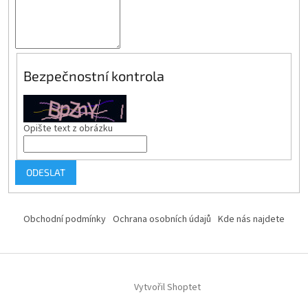
Bezpečnostní kontrola
Opište text z obrázku
ODESLAT
Z
á
Obchodní podmínky
Ochrana osobních údajů
Kde nás najdete
p
a
t
í
Vytvořil Shoptet