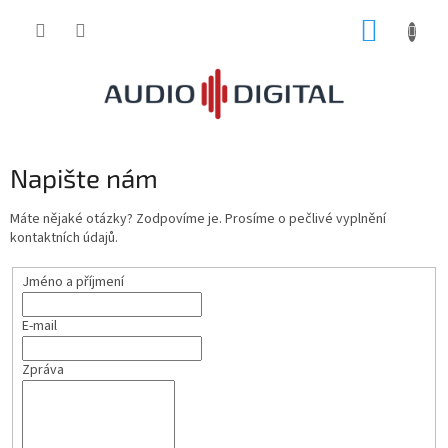
Přejít
NÁKUP
na
obsah
KOŠÍK
Napište nám
Máte nějaké otázky? Zodpovíme je. Prosíme o pečlivé vyplnění
kontaktních údajů.
Jméno a příjmení
E-mail
Zpráva