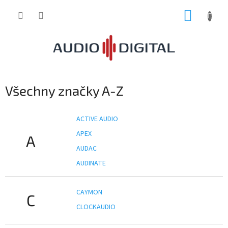
Přejít
NÁKUP
na
obsah
KOŠÍK
Všechny značky A-Z
ACTIVE AUDIO
APEX
A
AUDAC
AUDINATE
CAYMON
C
CLOCKAUDIO