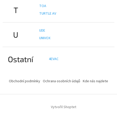
TOA
T
TURTLE AV
UDE
U
UNIVOX
Ostatní
4EVAC
Z
á
Obchodní podmínky
Ochrana osobních údajů
Kde nás najdete
p
a
t
í
Vytvořil Shoptet