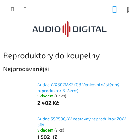
Přejít
NÁKUP
na
obsah
KOŠÍK
Reproduktory do koupelny
Nejprodávanější
Audac WX302MK2/OB Venkovní nástěnný
reproduktor 3" černý
Skladem
(17 ks)
2 402 Kč
Audac SSP500/W Vestavný reproduktor 20W
bílý
Skladem
(7 ks)
1 502 Kč