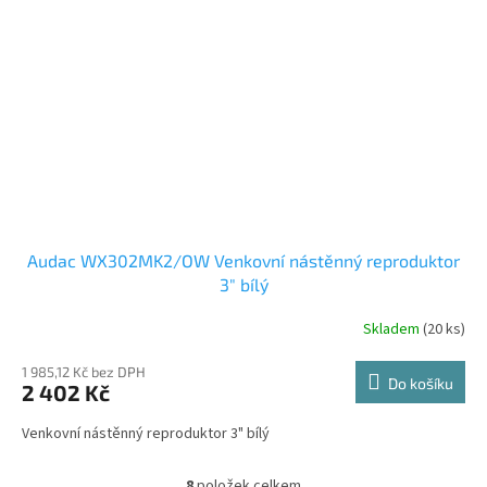
Audac WX302MK2/OW Venkovní nástěnný reproduktor
3" bílý
Skladem
(20 ks)
1 985,12 Kč bez DPH
Do košíku
2 402 Kč
Venkovní nástěnný reproduktor 3" bílý
8
položek celkem