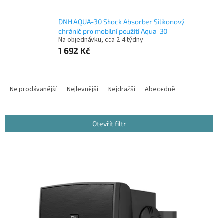
DNH AQUA-30 Shock Absorber Silikonový
chránič pro mobilní použití Aqua-30
Na objednávku, cca 2-4 týdny
1 692 Kč
Ř
a
Nejprodávanější
Nejlevnější
Nejdražší
Abecedně
z
e
n
Otevřít filtr
í
p
V
r
ý
o
p
d
i
u
s
k
p
t
r
ů