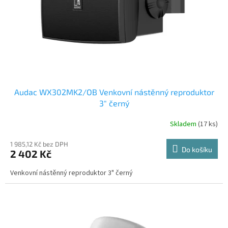
o
d
u
k
t
ů
Audac WX302MK2/OB Venkovní nástěnný reproduktor
3" černý
Skladem
(17 ks)
1 985,12 Kč bez DPH
Do košíku
2 402 Kč
Venkovní nástěnný reproduktor 3" černý