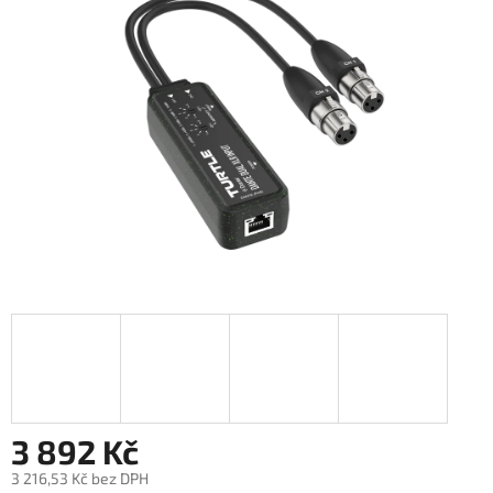
hvězdiček.
3 892 Kč
3 216,53 Kč bez DPH