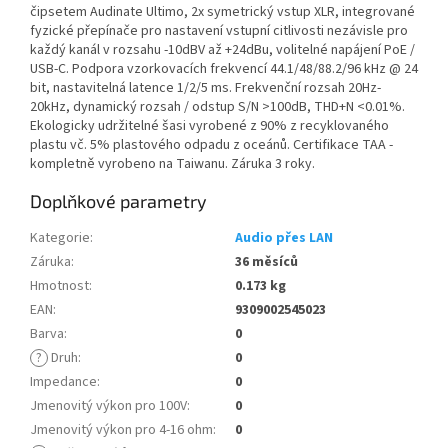
čipsetem Audinate Ultimo, 2x symetrický vstup XLR, integrované
fyzické přepínače pro nastavení vstupní citlivosti nezávisle pro
každý kanál v rozsahu -10dBV až +24dBu, volitelné napájení PoE /
USB-C. Podpora vzorkovacích frekvencí 44.1/48/88.2/96 kHz @ 24
bit, nastavitelná latence 1/2/5 ms. Frekvenční rozsah 20Hz-
20kHz, dynamický rozsah / odstup S/N >100dB, THD+N <0.01%.
Ekologicky udržitelné šasi vyrobené z 90% z recyklovaného
plastu vč. 5% plastového odpadu z oceánů. Certifikace TAA -
kompletně vyrobeno na Taiwanu. Záruka 3 roky.
Doplňkové parametry
Kategorie
:
Audio přes LAN
Záruka
:
36 měsíců
Hmotnost
:
0.173 kg
EAN
:
9309002545023
Barva
:
0
?
Druh
:
0
Impedance
:
0
Jmenovitý výkon pro 100V
:
0
Jmenovitý výkon pro 4-16 ohm
:
0