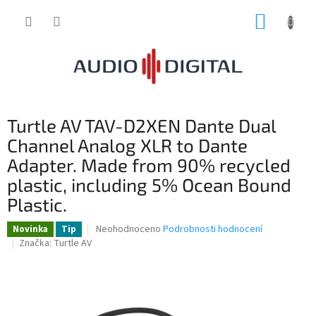
Přejít
NÁKUP
na
obsah
KOŠÍK
Turtle AV TAV-D2XEN Dante Dual
Channel Analog XLR to Dante
Adapter. Made from 90% recycled
plastic, including 5% Ocean Bound
Plastic.
Průměrné
Neohodnoceno
Podrobnosti hodnocení
Novinka
Tip
hodnocení
Značka:
Turtle AV
produktu
je
0,0
z
5