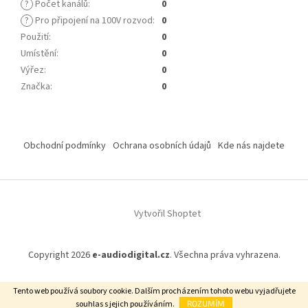
?
Počet kanálů
:
0
?
Pro připojení na 100V rozvod
:
0
Použití
:
0
Umístění
:
0
Výřez
:
0
Značka
:
0
Z
á
Obchodní podmínky
Ochrana osobních údajů
Kde nás najdete
p
a
t
í
Vytvořil Shoptet
Copyright 2026
e-audiodigital.cz
. Všechna práva vyhrazena.
Tento web používá soubory cookie. Dalším procházením tohoto webu vyjadřujete
Podle zákona o evidenci tržeb je prodávající povinen vystavit
souhlas s jejich používáním.
ROZUMÍM
kupujícímu účtenku.