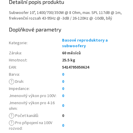
Detailní popis produktu
Subwoofer 10", 1400/700/350W @ 8 Ohm, max. SPL 117dB @ 1m,
frekvenční rozsah 43-95Hz @ -3dB / 26-120Hz @ -10dB, bílý
Doplňkové parametry
Basové reproduktory a
Kategorie
:
subwoofery
Záruka
:
60 měsíců
Hmotnost
:
25.5 kg
EAN
:
5414795050624
Barva
:
0
?
Druh
:
0
Impedance
:
0
Jmenovitý výkon pro 100V
:
0
Jmenovitý výkon pro 4-16
0
ohm
:
?
Počet kanálů
:
0
?
Pro připojení na 100V
0
rozvod
: