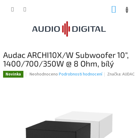
Přejít
NÁKUP
na
obsah
KOŠÍK
Audac ARCHI10X/W Subwoofer 10",
1400/700/350W @ 8 Ohm, bílý
Průměrné
Neohodnoceno
Podrobnosti hodnocení
Značka:
AUDAC
Novinka
hodnocení
produktu
je
0,0
z
5
hvězdiček.