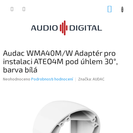
Přejít
NÁKUP
na
obsah
KOŠÍK
Audac WMA40M/W Adaptér pro
instalaci ATEO4M pod úhlem 30°,
barva bílá
Průměrné
Neohodnoceno
Podrobnosti hodnocení
Značka:
AUDAC
hodnocení
produktu
je
0,0
z
5
hvězdiček.