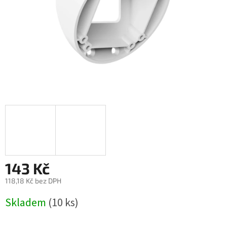
143 Kč
118,18 Kč bez DPH
Měrná
Skladem
(10 ks)
cena: