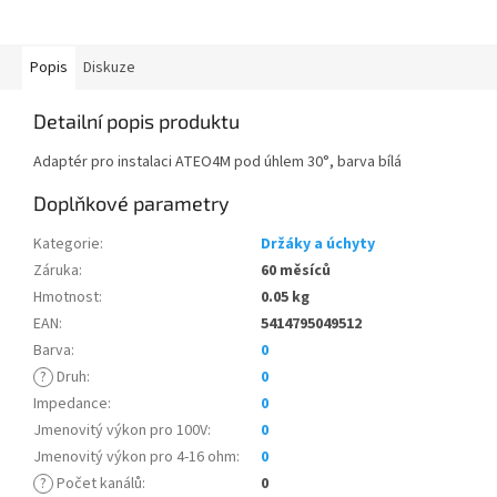
Popis
Diskuze
Detailní popis produktu
Adaptér pro instalaci ATEO4M pod úhlem 30°, barva bílá
Doplňkové parametry
Kategorie
:
Držáky a úchyty
Záruka
:
60 měsíců
Hmotnost
:
0.05 kg
EAN
:
5414795049512
Barva
:
0
?
Druh
:
0
Impedance
:
0
Jmenovitý výkon pro 100V
:
0
Jmenovitý výkon pro 4-16 ohm
:
0
?
Počet kanálů
:
0