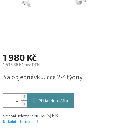
1 980 Kč
1 636,36 Kč bez DPH
Měrná
Na objednávku, cca 2-4 týdny
cena:
Přidat do košíku
Stropní úchyt pro NOBA8(A) bílý
Detailní informace