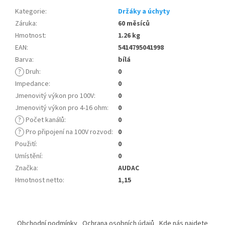
Kategorie
:
Držáky a úchyty
Záruka
:
60 měsíců
Hmotnost
:
1.26 kg
EAN
:
5414795041998
Barva
:
bílá
?
Druh
:
0
Impedance
:
0
Jmenovitý výkon pro 100V
:
0
Jmenovitý výkon pro 4-16 ohm
:
0
?
Počet kanálů
:
0
?
Pro připojení na 100V rozvod
:
0
Použití
:
0
Umístění
:
0
Značka
:
AUDAC
Hmotnost netto
:
1,15
Z
á
Obchodní podmínky
Ochrana osobních údajů
Kde nás najdete