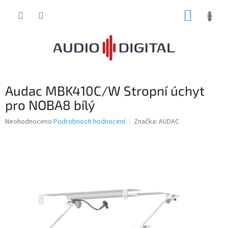
Přejít
NÁKUP
na
obsah
KOŠÍK
Audac MBK410C/W Stropní úchyt
pro NOBA8 bílý
Průměrné
Neohodnoceno
Podrobnosti hodnocení
Značka:
AUDAC
hodnocení
produktu
je
0,0
z
5
hvězdiček.