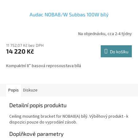
Audac NOBA8/W Subbas 100W bílý
Na objednávku, cca 2-4 týdny
11 752,07 Kč bez DPH
14 220 Kč
Do košíku
Kompaktní 8” basová reprosoustava bílá
Popis
Diskuze
Detailní popis produktu
Ceiling mounting bracket for NOBA8(A) bílý. Výběhový produkt - k
dispozici pouze do vyprodání zásob.
Doplňkové parametry