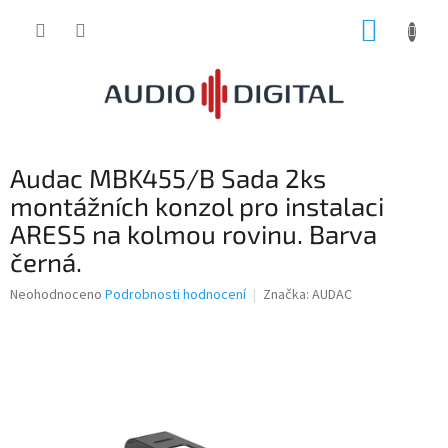
Přejít
NÁKUP
na
obsah
KOŠÍK
Audac MBK455/B Sada 2ks
montážních konzol pro instalaci
ARES5 na kolmou rovinu. Barva
černá.
Průměrné
Neohodnoceno
Podrobnosti hodnocení
Značka:
AUDAC
hodnocení
produktu
je
0,0
z
5
hvězdiček.