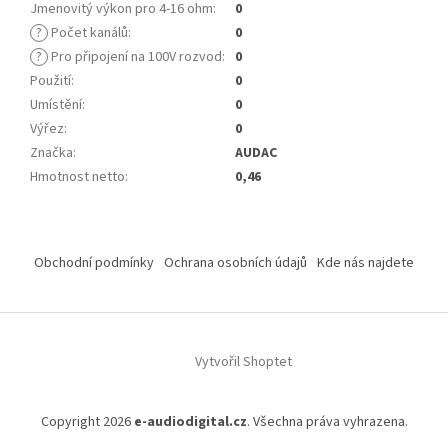
Jmenovitý výkon pro 4-16 ohm
:
0
?
Počet kanálů
:
0
?
Pro připojení na 100V rozvod
:
0
Použití
:
0
Umístění
:
0
Výřez
:
0
Značka
:
AUDAC
Hmotnost netto
:
0,46
Z
á
Obchodní podmínky
Ochrana osobních údajů
Kde nás najdete
p
a
t
í
Vytvořil Shoptet
Copyright 2026
e-audiodigital.cz
. Všechna práva vyhrazena.