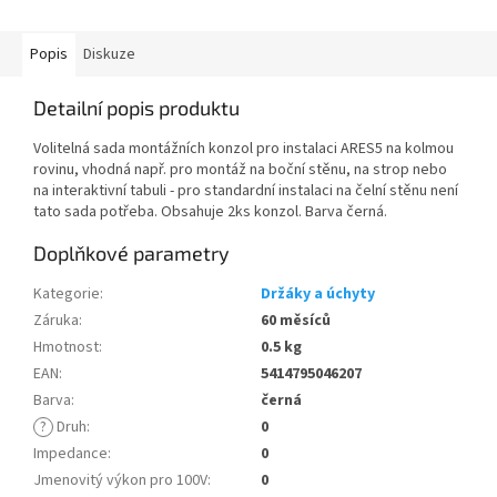
Popis
Diskuze
Detailní popis produktu
Volitelná sada montážních konzol pro instalaci ARES5 na kolmou
rovinu, vhodná např. pro montáž na boční stěnu, na strop nebo
na interaktivní tabuli - pro standardní instalaci na čelní stěnu není
tato sada potřeba. Obsahuje 2ks konzol. Barva černá.
Doplňkové parametry
Kategorie
:
Držáky a úchyty
Záruka
:
60 měsíců
Hmotnost
:
0.5 kg
EAN
:
5414795046207
Barva
:
černá
?
Druh
:
0
Impedance
:
0
Jmenovitý výkon pro 100V
:
0