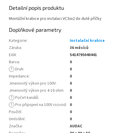
Detailní popis produktu
Montážní krabice pro instalaci VC3xx2 do duté příčky
Doplňkové parametry
Kategorie
:
Instalační krabice
Záruka
:
36 měsíců
EAN
:
5414795040441
Barva
:
0
?
Druh
:
0
Impedance
:
0
Jmenovitý výkon pro 100V
:
0
Jmenovitý výkon pro 4-16 ohm
:
0
?
Počet kanálů
:
0
?
Pro připojení na 100V rozvod
:
0
Použití
:
0
Umístění
:
0
Značka
:
AUDAC