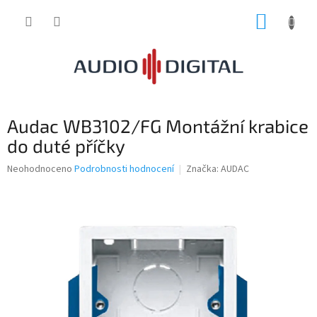
Přejít
NÁKUP
na
obsah
KOŠÍK
Audac WB3102/FG Montážní krabice
do duté příčky
Průměrné
Neohodnoceno
Podrobnosti hodnocení
Značka:
AUDAC
hodnocení
produktu
je
0,0
z
5
hvězdiček.