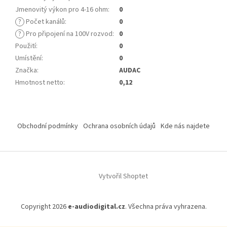
Jmenovitý výkon pro 4-16 ohm
:
0
?
Počet kanálů
:
0
?
Pro připojení na 100V rozvod
:
0
Použití
:
0
Umístění
:
0
Značka
:
AUDAC
Hmotnost netto
:
0,12
Z
á
Obchodní podmínky
Ochrana osobních údajů
Kde nás najdete
p
a
t
í
Vytvořil Shoptet
Copyright 2026
e-audiodigital.cz
. Všechna práva vyhrazena.