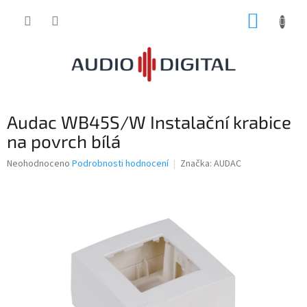
Přejít
NÁKUP
na
obsah
KOŠÍK
Audac WB45S/W Instalační krabice
na povrch bílá
Průměrné
Neohodnoceno
Podrobnosti hodnocení
Značka:
AUDAC
hodnocení
produktu
je
0,0
z
5
hvězdiček.