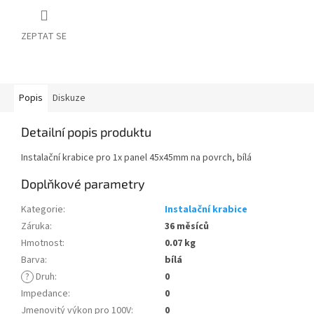
ZEPTAT SE
Popis
Diskuze
Detailní popis produktu
Instalační krabice pro 1x panel 45x45mm na povrch, bílá
Doplňkové parametry
Kategorie
:
Instalační krabice
Záruka
:
36 měsíců
Hmotnost
:
0.07 kg
Barva
:
bílá
?
Druh
:
0
Impedance
:
0
Jmenovitý výkon pro 100V
:
0