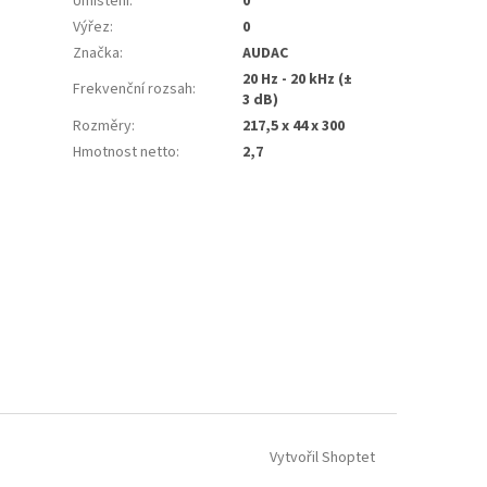
Umístění
:
0
Výřez
:
0
Značka
:
AUDAC
20 Hz - 20 kHz (±
Frekvenční rozsah
:
3 dB)
Rozměry
:
217,5 x 44 x 300
Hmotnost netto
:
2,7
Vytvořil Shoptet