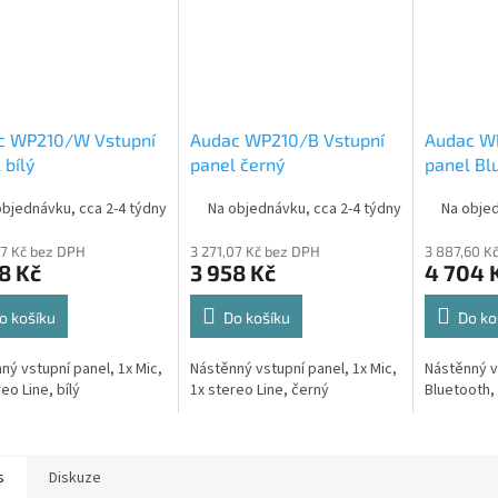
c WP210/W Vstupní
Audac WP210/B Vstupní
Audac W
 bílý
panel černý
panel Blu
objednávku, cca 2-4 týdny
Na objednávku, cca 2-4 týdny
Na objed
07 Kč bez DPH
3 271,07 Kč bez DPH
3 887,60 K
8 Kč
3 958 Kč
4 704 
o košíku
Do košíku
Do ko
ný vstupní panel, 1x Mic,
Nástěnný vstupní panel, 1x Mic,
Nástěnný v
eo Line, bílý
1x stereo Line, černý
Bluetooth, 
s
Diskuze