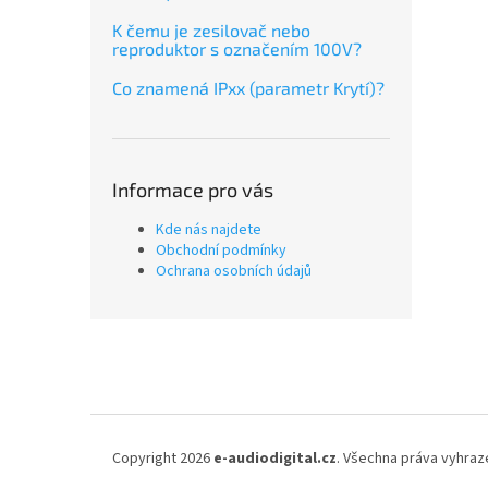
K čemu je zesilovač nebo
reproduktor s označením 100V?
Co znamená IPxx (parametr Krytí)?
Informace pro vás
Kde nás najdete
Obchodní podmínky
Ochrana osobních údajů
Z
á
p
a
t
í
Copyright 2026
e-audiodigital.cz
. Všechna práva vyhraz