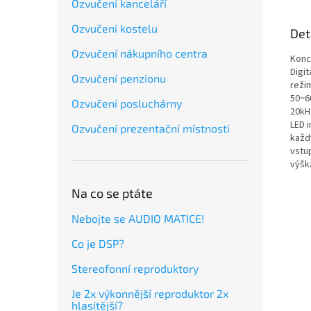
Ozvučení kanceláří
Ozvučení kostelu
Det
Ozvučení nákupního centra
Konc
Digi
Ozvučení penzionu
reži
50~60
Ozvučení posluchárny
20kH
LED 
Ozvučení prezentační místnosti
každ
vstu
výšk
Na co se ptáte
Nebojte se AUDIO MATICE!
Co je DSP?
Stereofonní reproduktory
Je 2x výkonnější reproduktor 2x
hlasitější?