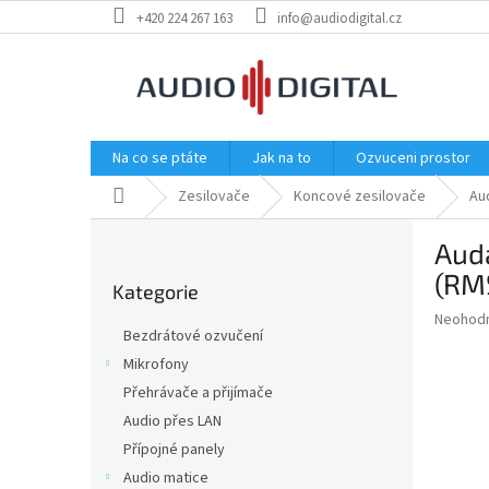
Přejít
+420 224 267 163
info@audiodigital.cz
na
obsah
Na co se ptáte
Jak na to
Ozvuceni prostor
Domů
Zesilovače
Koncové zesilovače
Au
P
Aud
o
Přeskočit
s
(RMS
Kategorie
kategorie
t
Průměr
Neohod
r
Bezdrátové ozvučení
hodnoce
a
produkt
Mikrofony
n
je
Přehrávače a přijímače
n
0,0
í
Audio přes LAN
z
5
p
Přípojné panely
hvězdič
a
Audio matice