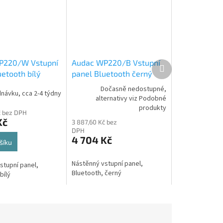
P220/W Vstupní
Audac WP220/B Vstupní
Další
produkt
etooth bílý
panel Bluetooth černý
Dočasně nedostupné,
návku, cca 2-4 týdny
alternativy viz Podobné
produkty
č bez DPH
Kč
3 887,60 Kč bez
DPH
4 704 Kč
šíku
Nástěnný vstupní panel,
stupní panel,
Bluetooth, černý
bílý