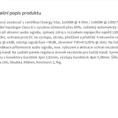
ailní popis produktu
ový zesilovač s certifikací Energy Star, 2x300W @ 4 Ohm / 1x600W @ 100V/7
tální topologie Class-D s vysokou účinností přes 80%, volitelný automatický
m při absenci audio signálu, spínaný zdroj s rozsahem napájecího napětí 10
Hz, ochrana proti DC na výstupu, zkratu, přetížení a přehřátí. Frekvenční r
z @ ±3dB, odstup signál/šum >95dB, zkreslení THD+N 0,05% @ 1kHz. Na če
indikace přítomnosti audio signálu, max. vybuzení a aktivace ochran nezávis
ý kanál. Na zadním panelu regulace úrovně nezávisle pro každý kanál. Syme
py s konektory Euroblok 3pin 3,81mm, výstupy Euroblock 4pin 5,08mm. Šířka
a 1HU, hloubka 300mm, hmotnost 2,7kg.