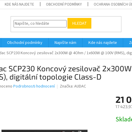
KDE NÁS NAJDETE
OBCHODNÍ PODMÍNKY
OCHRANA OSOBNÍCH Ú
HLEDAT
Obchodní podmínky
Napište nám
Kde nás najdete
Z
dac SCP230 Koncový zesilovač 2x300W @ 4Ohm / 1x600W @ 100V (RMS), digit
ac SCP230 Koncový zesilovač 2x300
), digitální topologie Class-D
né
noceno
Podrobnosti hodnocení
Značka:
AUDAC
ní
21 
u
17 423,9
Měrná
Skla
cena:
ek.