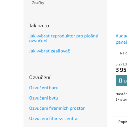
Značky
Jak na to
Auda
Jak vybrat reproduktor pro plošné
ozvučení
panel
Jak vybrat zesilovač
Na 
3 271,
3 95
Ozvučení
D
Ozvučení baru
Nástěn
Ozvučení bytu
1x ster
Ozvučení firemních prostor
Ozvučení fitness centra
Popi