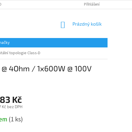
DAJŮ
Přihlášení
NÁKUPNÍ
Prázdný košík
KOŠÍK
načky
ální topologie Class-D
W @ 4Ohm / 1x600W @ 100V
083 Kč
7 Kč bez DPH
dem
(1 ks)