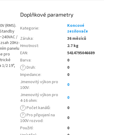
Doplňkové parametry
0V (RMS).
Koncové
Kategorie
:
 Standby
zesilovače
0~240VAC /
Záruka
:
36 měsíců
ozsah 20Hz-
Hmotnost
:
2.7 kg
lním panelu
EAN
:
5414795046689
le pro
trické
Barva
:
0
 1/2 19",
?
Druh
:
0
Impedance
:
0
Jmenovitý výkon pro
0
100V
:
Jmenovitý výkon pro
0
4-16 ohm
:
?
Počet kanálů
:
0
?
Pro připojení na
0
100V rozvod
:
Použití
:
0