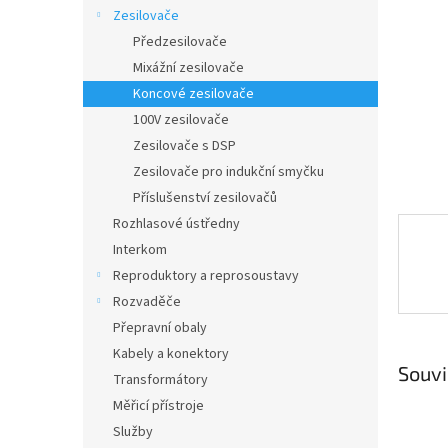
n
Zesilovače
e
Předzesilovače
l
Mixážní zesilovače
Koncové zesilovače
100V zesilovače
Zesilovače s DSP
Zesilovače pro indukční smyčku
Příslušenství zesilovačů
Rozhlasové ústředny
Interkom
Reproduktory a reprosoustavy
Rozvaděče
Přepravní obaly
Kabely a konektory
Souvi
Transformátory
Měřicí přístroje
Služby