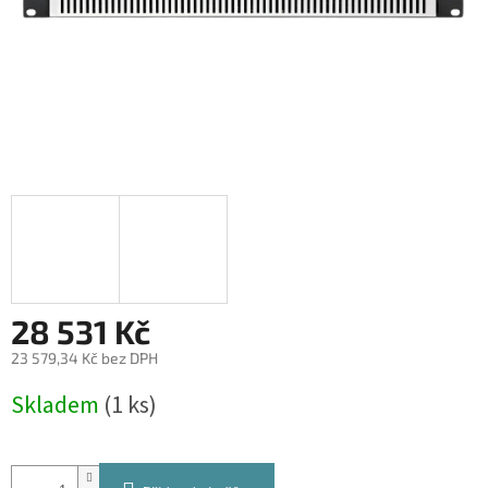
28 531 Kč
23 579,34 Kč bez DPH
Měrná
Skladem
(1 ks)
cena: