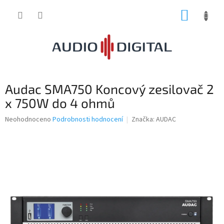
Přejít
NÁKUP
na
obsah
KOŠÍK
Audac SMA750 Koncový zesilovač 2
x 750W do 4 ohmů
Průměrné
Neohodnoceno
Podrobnosti hodnocení
Značka:
AUDAC
hodnocení
produktu
je
0,0
z
5
hvězdiček.