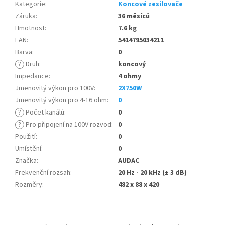
Kategorie
:
Koncové zesilovače
Záruka
:
36 měsíců
Hmotnost
:
7.6 kg
EAN
:
5414795034211
Barva
:
0
?
Druh
:
koncový
Impedance
:
4 ohmy
Jmenovitý výkon pro 100V
:
2X750W
Jmenovitý výkon pro 4-16 ohm
:
0
?
Počet kanálů
:
0
?
Pro připojení na 100V rozvod
:
0
Použití
:
0
Umístění
:
0
Značka
:
AUDAC
Frekvenční rozsah
:
20 Hz - 20 kHz (± 3 dB)
Rozměry
:
482 x 88 x 420
Z