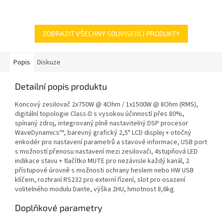
ZOBRAZIT VŠECHNY SOUVISEJÍCÍ PRODUKTY
Popis
Diskuze
Detailní popis produktu
Koncový zesilovač 2x750W @ 4Ohm / 1x1500W @ 8Ohm (RMS),
digitální topologie Class-D s vysokou účinností přes 80%,
spínaný zdroj, integrovaný plně nastavitelný DSP procesor
WaveDynamics™, barevný grafický 2,5" LCD displej + otočný
enkodér pro nastavení parametrů a stavové informace, USB port
s možností přenosu nastavení mezi zesilovači, 4stupňová LED
indikace stavu + tlačítko MUTE pro nezávisle každý kanál, 2
přístupové úrovně s možnosti ochrany heslem nebo HW USB
klíčem, rozhraní RS232 pro externí řízení, slot pro osazení
volitelného modulu Dante, výška 2HU, hmotnost 8,6kg.
Doplňkové parametry