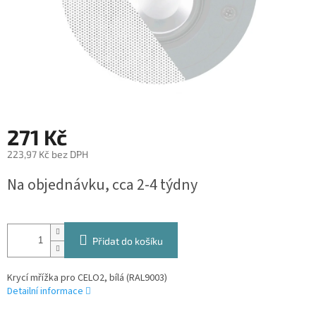
271 Kč
223,97 Kč bez DPH
Měrná
Na objednávku, cca 2-4 týdny
cena:
Přidat do košíku
Krycí mřížka pro CELO2, bílá (RAL9003)
Detailní informace