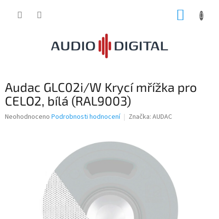
Přejít
NÁKUP
na
obsah
KOŠÍK
Audac GLC02i/W Krycí mřížka pro
CELO2, bílá (RAL9003)
Průměrné
Neohodnoceno
Podrobnosti hodnocení
Značka:
AUDAC
hodnocení
produktu
je
0,0
z
5
hvězdiček.