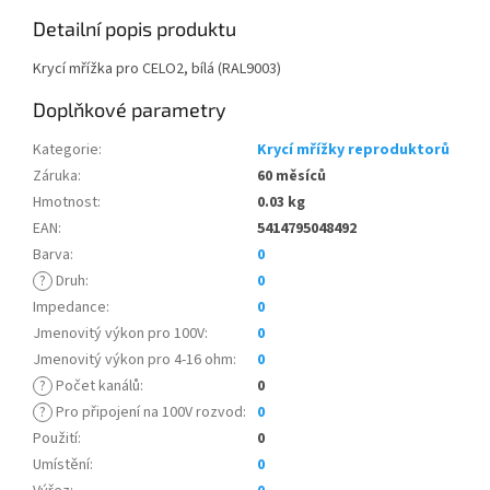
Detailní popis produktu
Krycí mřížka pro CELO2, bílá (RAL9003)
Doplňkové parametry
Kategorie
:
Krycí mřížky reproduktorů
Záruka
:
60 měsíců
Hmotnost
:
0.03 kg
EAN
:
5414795048492
Barva
:
0
?
Druh
:
0
Impedance
:
0
Jmenovitý výkon pro 100V
:
0
Jmenovitý výkon pro 4-16 ohm
:
0
?
Počet kanálů
:
0
?
Pro připojení na 100V rozvod
:
0
Použití
:
0
Umístění
:
0