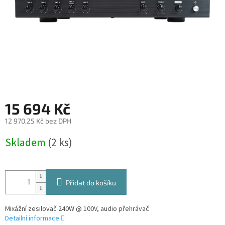
15 694 Kč
12 970,25 Kč bez DPH
Měrná
Skladem
(2 ks)
cena:
Přidat do košíku
Mixážní zesilovač 240W @ 100V, audio přehrávač
Detailní informace