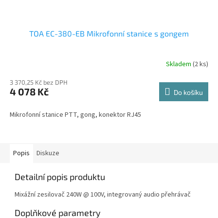
TOA EC-380-EB Mikrofonní stanice s gongem
Skladem
(2 ks)
3 370,25 Kč bez DPH
4 078 Kč
Do košíku
Mikrofonní stanice PTT, gong, konektor RJ45
Popis
Diskuze
Detailní popis produktu
Mixážní zesilovač 240W @ 100V, integrovaný audio přehrávač
Doplňkové parametry