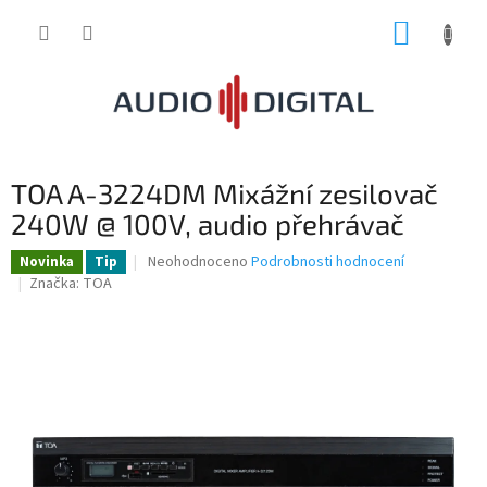
Přejít
NÁKUP
na
obsah
KOŠÍK
TOA A-3224DM Mixážní zesilovač
240W @ 100V, audio přehrávač
Průměrné
Neohodnoceno
Podrobnosti hodnocení
Novinka
Tip
hodnocení
Značka:
TOA
produktu
je
0,0
z
5
hvězdiček.