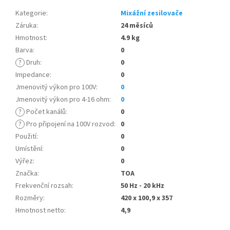
Kategorie
:
Mixážní zesilovače
Záruka
:
24 měsíců
Hmotnost
:
4.9 kg
Barva
:
0
?
Druh
:
0
Impedance
:
0
Jmenovitý výkon pro 100V
:
0
Jmenovitý výkon pro 4-16 ohm
:
0
?
Počet kanálů
:
0
?
Pro připojení na 100V rozvod
:
0
Použití
:
0
Umístění
:
0
Výřez
:
0
Značka
:
TOA
Frekvenční rozsah
:
50 Hz - 20 kHz
Rozměry
:
420 x 100,9 x 357
Hmotnost netto
:
4,9