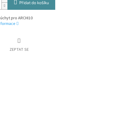
Přidat do košíku
 úchyt pro ARCHI10
informace
ZEPTAT SE