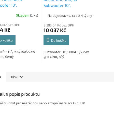
ofer 10",
Subwoofer 10",
450/225W @ 8 Ohm,
900/450/225W @ 8 Ohm,
Skladem
(1 ks)
Na objednávku, cca 2-4 týdny
bílý
99 Kč bez DPH
8 295,04 Kč bez DPH
4 Kč
10 037 Kč
o košíku
Do košíku
fer 10", 900/450/225W
Subwoofer 10", 900/450/225W
hm, černý
@ 8 Ohm, bílý
s
Diskuze
ailní popis produktu
ážní úchyt pro nástěnnou nebo stropní instalaci ARCHI10