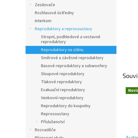
n
Zesilovače
e
Rozhlasové ústředny
l
Interkom
Reproduktory a reprosoustavy
Stropní, podhledové a vestavné
reproduktory
Reproduktory na stěnu
Směrové a závěsné reproduktory
Basové reproduktory a subwoofery
Sloupové reproduktory
Souvi
Tlakové reproduktory
Evakuační reproduktory
Novi
Venkovní reproduktory
Reproduktory do koupelny
Reprosoustavy
Příslušenství
Rozvaděče
Auda