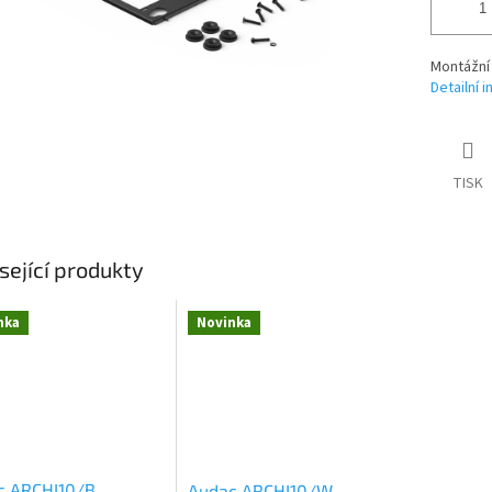
Montážní
Detailní 
TISK
sející produkty
nka
Novinka
c ARCHI10/B
Audac ARCHI10/W