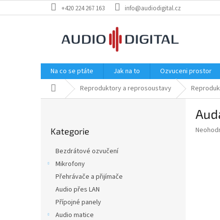
Přejít
+420 224 267 163
info@audiodigital.cz
na
obsah
Na co se ptáte
Jak na to
Ozvuceni prostor
Domů
Reproduktory a reprosoustavy
Reproduk
P
Aud
o
Přeskočit
s
Průměr
Neohod
Kategorie
kategorie
t
hodnoce
r
produkt
Bezdrátové ozvučení
a
je
Mikrofony
0,0
n
z
Přehrávače a přijímače
n
5
í
Audio přes LAN
hvězdič
p
Přípojné panely
a
Audio matice