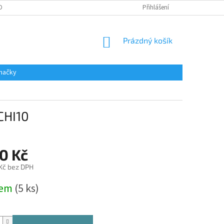
DAJŮ
Přihlášení
NÁKUPNÍ
Prázdný košík
KOŠÍK
načky
CHI10
0 Kč
 Kč bez DPH
dem
(5 ks)