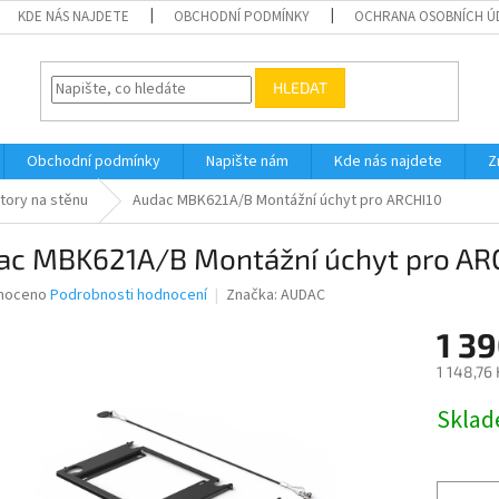
KDE NÁS NAJDETE
OBCHODNÍ PODMÍNKY
OCHRANA OSOBNÍCH Ú
HLEDAT
Obchodní podmínky
Napište nám
Kde nás najdete
Z
tory na stěnu
Audac MBK621A/B Montážní úchyt pro ARCHI10
ac MBK621A/B Montážní úchyt pro AR
né
noceno
Podrobnosti hodnocení
Značka:
AUDAC
ní
1 39
u
1 148,76
Měrná
Skla
cena:
ek.