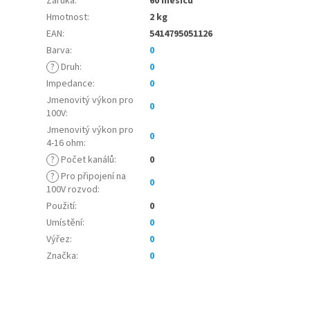
Záruka
:
60 měsíců
Hmotnost
:
2 kg
EAN
:
5414795051126
Barva
:
0
?
Druh
:
0
Impedance
:
0
Jmenovitý výkon pro
0
100V
:
Jmenovitý výkon pro
0
4-16 ohm
:
?
Počet kanálů
:
0
?
Pro připojení na
0
100V rozvod
:
Použití
:
0
Umístění
:
0
Výřez
:
0
Značka
:
0