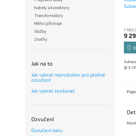
Přepravní obaly
Subwo
Kabely a konektory
900/
Transformátory
černý
Měřicí přístroje
7 680,
Služby
9 29
Značky
D
Subwoo
Jak na to
@ 8 O
Jak vybrat reproduktor pro plošné
ozvučení
Jak vybrat zesilovač
Popi
Det
Ozvučení
Mont
Ozvučení baru