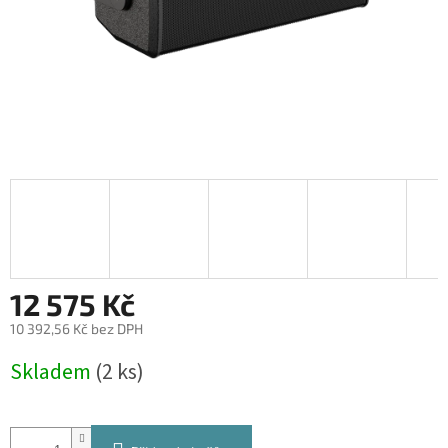
12 575 Kč
10 392,56 Kč bez DPH
Měrná
Skladem
(2 ks)
cena: