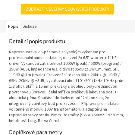
ZOBRAZIT VŠECHNY SOUVISEJÍCÍ PRODUKTY
Popis
Diskuze
Detailní popis produktu
Reprosoustava 2.5-pásmová s vysokým výkonem pro
profesionální audio instalace, osazení 2x 6.5" woofer + 1" HF
driver. Výkonová zatížitelnost 1000W (peak) / 500W (program) /
250W (AES), impedance 8Ω, citlivost 95dB @ 1W/1m, max. SPL
119dB @ 1m (trvale). Frekvenční rozsah 60Hz-20kHz @ -10dB /
69Hz-20kHz @ ±3dB, vyzařovací úhel 110°x90° (1kHz-10kHz prům.
1/3 okt.). Skříň z 15mm překližky s odolnou polyurethanovou
povrchovou úpravou, čelní mřížka práškově lakovaná ocel +
akustická pěna. Součástí dodávky montážní konzola, 2x
integrovaný závitový bod pro zavěšení. Příprava pro instalaci
volitelného modulu 100V transformátoru a adaptéru na
reproduktorový stativ 35mm. Rozměry (ŠxVxH) 560x211x220mm,
hmotnost 14kg. Barva černá.
Doplňkové parametry