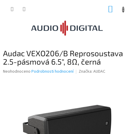
Přejít
NÁKUP
na
obsah
KOŠÍK
Audac VEXO206/B Reprosoustava
2.5-pásmová 6.5", 8Ω, černá
Průměrné
Neohodnoceno
Podrobnosti hodnocení
Značka:
AUDAC
hodnocení
produktu
je
0,0
z
5
hvězdiček.