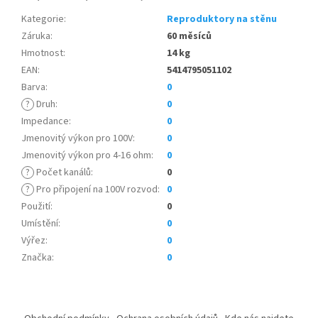
Kategorie
:
Reproduktory na stěnu
Záruka
:
60 měsíců
Hmotnost
:
14 kg
EAN
:
5414795051102
Barva
:
0
?
Druh
:
0
Impedance
:
0
Jmenovitý výkon pro 100V
:
0
Jmenovitý výkon pro 4-16 ohm
:
0
?
Počet kanálů
:
0
?
Pro připojení na 100V rozvod
:
0
Použití
:
0
Umístění
:
0
Výřez
:
0
Značka
:
0
Z
á