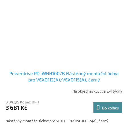
Powerdrive PD-WHH100/B Nástěnný montážní úchyt
pro VEXO112(A)/VEXO115(A), černý
Na objednávku, cca 2-4 týdny
3 042,15 Kč bez DPH
3 681 Kč
Do košíku
Nástěnný montážní úchyt pro VEXO112(A)/VEXO115(A), černý