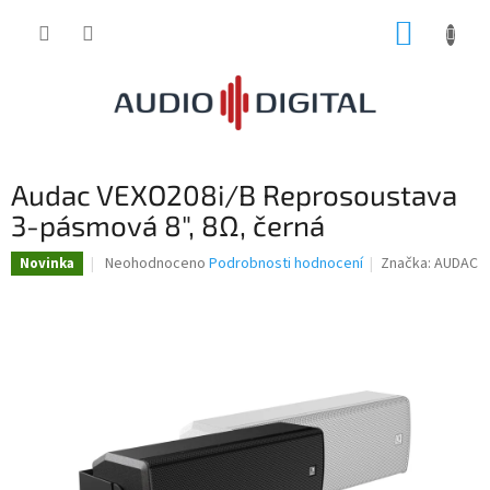
Přejít
NÁKUP
na
obsah
KOŠÍK
Audac VEXO208i/B Reprosoustava
3-pásmová 8", 8Ω, černá
Průměrné
Neohodnoceno
Podrobnosti hodnocení
Značka:
AUDAC
Novinka
hodnocení
produktu
je
0,0
z
5
hvězdiček.