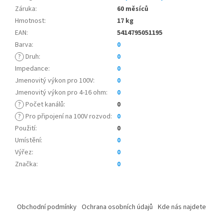
Záruka
:
60 měsíců
Hmotnost
:
17 kg
EAN
:
5414795051195
Barva
:
0
?
Druh
:
0
Impedance
:
0
Jmenovitý výkon pro 100V
:
0
Jmenovitý výkon pro 4-16 ohm
:
0
?
Počet kanálů
:
0
?
Pro připojení na 100V rozvod
:
0
Použití
:
0
Umístění
:
0
Výřez
:
0
Značka
:
0
Z
á
Obchodní podmínky
Ochrana osobních údajů
Kde nás najdete
p