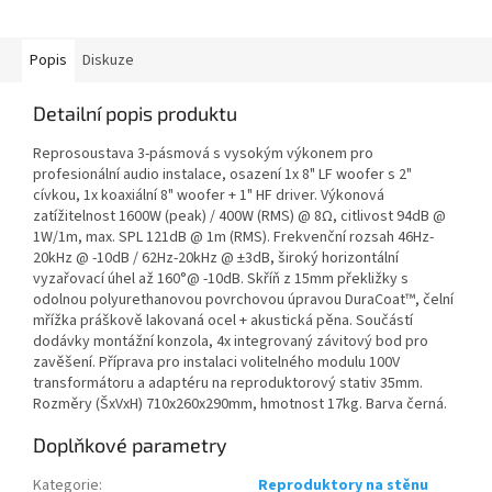
Popis
Diskuze
Detailní popis produktu
Reprosoustava 3-pásmová s vysokým výkonem pro
profesionální audio instalace, osazení 1x 8" LF woofer s 2"
cívkou, 1x koaxiální 8" woofer + 1" HF driver. Výkonová
zatížitelnost 1600W (peak) / 400W (RMS) @ 8Ω, citlivost 94dB @
1W/1m, max. SPL 121dB @ 1m (RMS). Frekvenční rozsah 46Hz-
20kHz @ -10dB / 62Hz-20kHz @ ±3dB, široký horizontální
vyzařovací úhel až 160°@ -10dB. Skříň z 15mm překližky s
odolnou polyurethanovou povrchovou úpravou DuraCoat™, čelní
mřížka práškově lakovaná ocel + akustická pěna. Součástí
dodávky montážní konzola, 4x integrovaný závitový bod pro
zavěšení. Příprava pro instalaci volitelného modulu 100V
transformátoru a adaptéru na reproduktorový stativ 35mm.
Rozměry (ŠxVxH) 710x260x290mm, hmotnost 17kg. Barva černá.
Doplňkové parametry
Kategorie
:
Reproduktory na stěnu