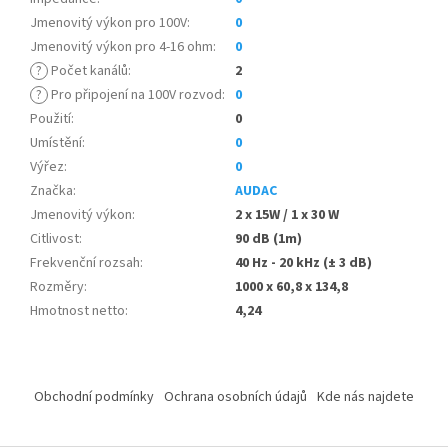
Jmenovitý výkon pro 100V
:
0
Jmenovitý výkon pro 4-16 ohm
:
0
?
Počet kanálů
:
2
?
Pro připojení na 100V rozvod
:
0
Použití
:
0
Umístění
:
0
Výřez
:
0
Značka
:
AUDAC
Jmenovitý výkon
:
2 x 15W / 1 x 30 W
Citlivost
:
90 dB (1m)
Frekvenční rozsah
:
40 Hz - 20 kHz (± 3 dB)
Rozměry
:
1000 x 60,8 x 134,8
Hmotnost netto
:
4,24
Z
á
Obchodní podmínky
Ochrana osobních údajů
Kde nás najdete
p
a