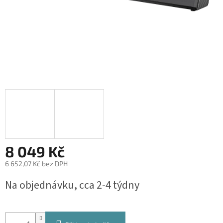
8 049 Kč
6 652,07 Kč bez DPH
Měrná
Na objednávku, cca 2-4 týdny
cena: