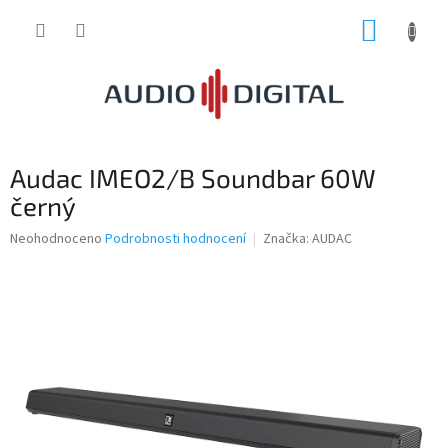
Přejít
NÁKUP
na
obsah
KOŠÍK
Audac IMEO2/B Soundbar 60W
černý
Průměrné
Neohodnoceno
Podrobnosti hodnocení
Značka:
AUDAC
hodnocení
produktu
je
0,0
z
5
hvězdiček.