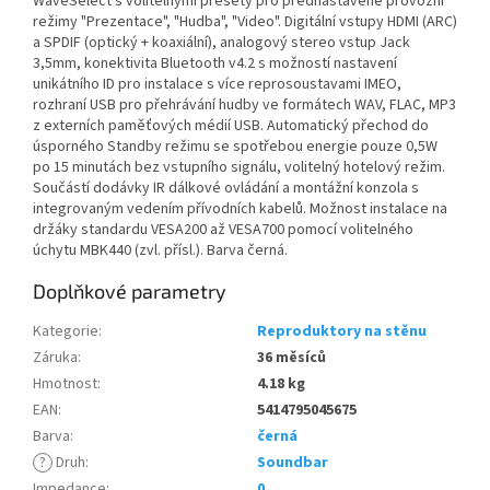
WaveSelect s volitelnými presety pro přednastavené provozní
režimy "Prezentace", "Hudba", "Video". Digitální vstupy HDMI (ARC)
a SPDIF (optický + koaxiální), analogový stereo vstup Jack
3,5mm, konektivita Bluetooth v4.2 s možností nastavení
unikátního ID pro instalace s více reprosoustavami IMEO,
rozhraní USB pro přehrávání hudby ve formátech WAV, FLAC, MP3
z externích paměťových médií USB. Automatický přechod do
úsporného Standby režimu se spotřebou energie pouze 0,5W
po 15 minutách bez vstupního signálu, volitelný hotelový režim.
Součástí dodávky IR dálkové ovládání a montážní konzola s
integrovaným vedením přívodních kabelů. Možnost instalace na
držáky standardu VESA200 až VESA700 pomocí volitelného
úchytu MBK440 (zvl. přísl.). Barva černá.
Doplňkové parametry
Kategorie
:
Reproduktory na stěnu
Záruka
:
36 měsíců
Hmotnost
:
4.18 kg
EAN
:
5414795045675
Barva
:
černá
?
Druh
:
Soundbar
Impedance
:
0