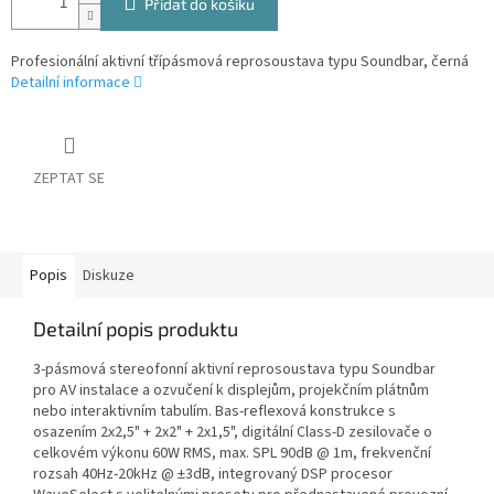
Přidat do košíku
Profesionální aktivní třípásmová reprosoustava typu Soundbar, černá
Detailní informace
ZEPTAT SE
Popis
Diskuze
Detailní popis produktu
3-pásmová stereofonní aktivní reprosoustava typu Soundbar
pro AV instalace a ozvučení k displejům, projekčním plátnům
nebo interaktivním tabulím. Bas-reflexová konstrukce s
osazením 2x2,5" + 2x2" + 2x1,5", digitální Class-D zesilovače o
celkovém výkonu 60W RMS, max. SPL 90dB @ 1m, frekvenční
rozsah 40Hz-20kHz @ ±3dB, integrovaný DSP procesor