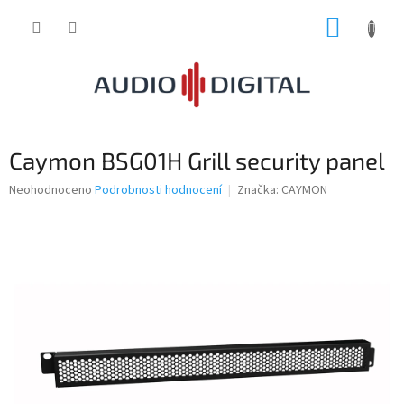
Přejít
NÁKUP
na
obsah
KOŠÍK
Caymon BSG01H Grill security panel
Průměrné
Neohodnoceno
Podrobnosti hodnocení
Značka:
CAYMON
hodnocení
produktu
je
0,0
z
5
hvězdiček.