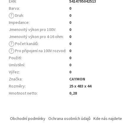
EAN
:
5414795042513
Barva
:
0
?
Druh
:
0
Impedance
:
0
Jmenovitý výkon pro 100V
:
0
Jmenovitý výkon pro 4-16 ohm
:
0
?
Počet kanálů
:
0
?
Pro připojení na 100V rozvod
:
0
Použití
:
0
Umístění
:
0
Výřez
:
0
Značka
:
CAYMON
Rozměry
:
25 x 483 x 44
Hmotnost netto
:
0,28
Z
á
Obchodní podmínky
Ochrana osobních údajů
Kde nás najdete
p
a