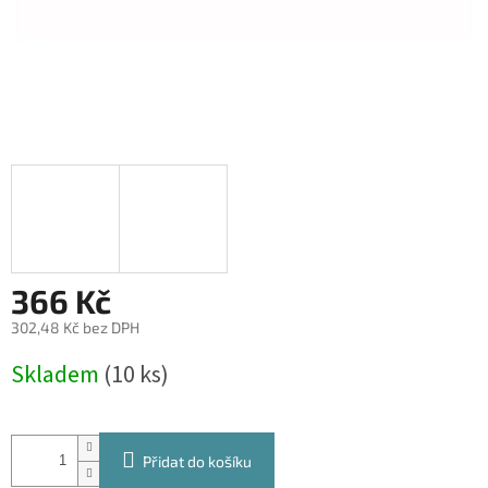
366 Kč
302,48 Kč bez DPH
Měrná
Skladem
(10 ks)
cena:
Přidat do košíku