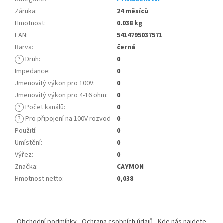
Záruka
:
24 měsíců
Hmotnost
:
0.038 kg
EAN
:
5414795037571
Barva
:
černá
?
Druh
:
0
Impedance
:
0
Jmenovitý výkon pro 100V
:
0
Jmenovitý výkon pro 4-16 ohm
:
0
?
Počet kanálů
:
0
?
Pro připojení na 100V rozvod
:
0
Použití
:
0
Umístění
:
0
Výřez
:
0
Značka
:
CAYMON
Hmotnost netto
:
0,038
Z
á
Obchodní podmínky
Ochrana osobních údajů
Kde nás najdete