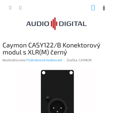
Přejít
NÁKUP
na
obsah
KOŠÍK
Caymon CASY122/B Konektorový
modul s XLR(M) černý
Průměrné
Neohodnoceno
Podrobnosti hodnocení
Značka:
CAYMON
hodnocení
produktu
je
0,0
z
5
hvězdiček.