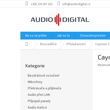
Přejít
+420 224 267 163
info@audiodigital.cz
na
obsah
Na co se ptáte
Jak na to
Ozvuceni prostor
Domů
Rozvaděče
Příslušenství
Caymon C
P
Cay
o
Přeskočit
s
Průměr
Neohod
Kategorie
kategorie
t
hodnoce
r
produkt
Bezdrátové ozvučení
a
je
Mikrofony
0,0
n
z
Přehrávače a přijímače
n
5
í
Audio přes LAN
hvězdič
p
Přípojné panely
a
Audio matice