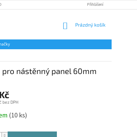
DAJŮ
Přihlášení
NÁKUPNÍ
Prázdný košík
KOŠÍK
načky
 pro nástěnný panel 60mm
 Kč
č bez DPH
dem
(10 ks)