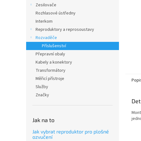
n
Zesilovače
e
Rozhlasové ústředny
l
Interkom
Reproduktory a reprosoustavy
Rozvaděče
Příslušenství
Přepravní obaly
Kabely a konektory
Transformátory
Měřicí přístroje
Popi
Služby
Značky
Det
Mont
jedn
Jak na to
Jak vybrat reproduktor pro plošné
ozvučení