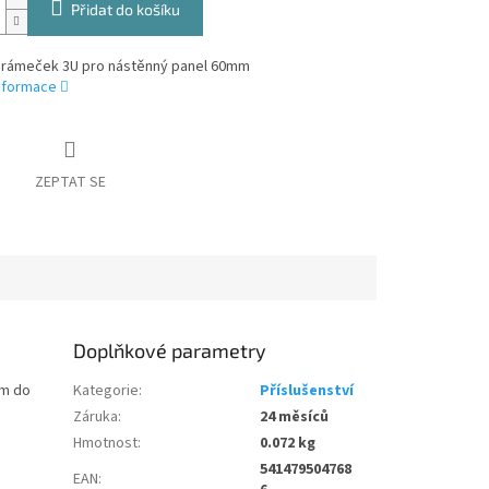
Přidat do košíku
 rámeček 3U pro nástěnný panel 60mm
informace
ZEPTAT SE
Doplňkové parametry
mm do
Kategorie
:
Příslušenství
Záruka
:
24 měsíců
Hmotnost
:
0.072 kg
541479504768
EAN
: