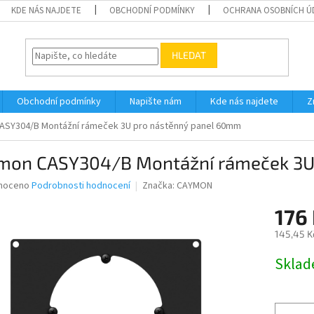
KDE NÁS NAJDETE
OBCHODNÍ PODMÍNKY
OCHRANA OSOBNÍCH Ú
HLEDAT
Obchodní podmínky
Napište nám
Kde nás najdete
Z
ASY304/B Montážní rámeček 3U pro nástěnný panel 60mm
mon CASY304/B Montážní rámeček 3U
né
noceno
Podrobnosti hodnocení
Značka:
CAYMON
ní
176
u
145,45 K
Měrná
Skla
cena:
ek.