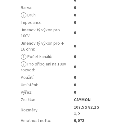
6
Barva
:
0
?
Druh
:
0
Impedance
:
0
Jmenovitý výkon pro
0
100V
:
Jmenovitý výkon pro 4-
0
16 ohm
:
?
Počet kanálů
:
0
?
Pro připojení na 100V
0
rozvod
:
Použití
:
0
Umístění
:
0
Výřez
:
0
Značka
:
CAYMON
107,5 x 82,1 x
Rozměry
:
1,5
Hmotnost netto
:
0,072