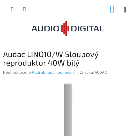
Přejít
NÁKUP
na
obsah
KOŠÍK
Audac LINO10/W Sloupový
reproduktor 40W bílý
Průměrné
Neohodnoceno
Podrobnosti hodnocení
Značka:
AUDAC
hodnocení
produktu
je
0,0
z
5
hvězdiček.