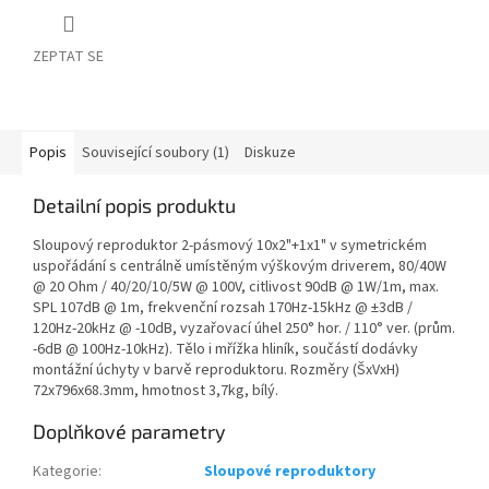
ZEPTAT SE
Popis
Související soubory (1)
Diskuze
Detailní popis produktu
Sloupový reproduktor 2-pásmový 10x2"+1x1" v symetrickém
uspořádání s centrálně umístěným výškovým driverem, 80/40W
@ 20 Ohm / 40/20/10/5W @ 100V, citlivost 90dB @ 1W/1m, max.
SPL 107dB @ 1m, frekvenční rozsah 170Hz-15kHz @ ±3dB /
120Hz-20kHz @ -10dB, vyzařovací úhel 250° hor. / 110° ver. (prům.
-6dB @ 100Hz-10kHz). Tělo i mřížka hliník, součástí dodávky
montážní úchyty v barvě reproduktoru. Rozměry (ŠxVxH)
72x796x68.3mm, hmotnost 3,7kg, bílý.
Doplňkové parametry
Kategorie
:
Sloupové reproduktory