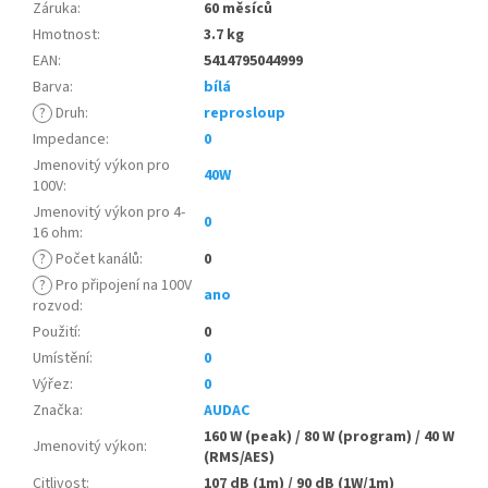
Záruka
:
60 měsíců
Hmotnost
:
3.7 kg
EAN
:
5414795044999
Barva
:
bílá
?
Druh
:
reprosloup
Impedance
:
0
Jmenovitý výkon pro
40W
100V
:
Jmenovitý výkon pro 4-
0
16 ohm
:
?
Počet kanálů
:
0
?
Pro připojení na 100V
ano
rozvod
:
Použití
:
0
Umístění
:
0
Výřez
:
0
Značka
:
AUDAC
160 W (peak) / 80 W (program) / 40 W
Jmenovitý výkon
:
(RMS/AES)
Citlivost
:
107 dB (1m) / 90 dB (1W/1m)