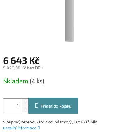
6 643 Kč
5 490,08 Kč bez DPH
Měrná
Skladem
(4 ks)
cena:
Přidat do košíku
Sloupový reproduktor dvoupásmový, 10x2"/1", bílý
Detailní informace