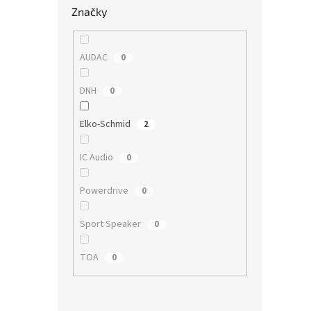
Značky
AUDAC
0
DNH
0
Elko-Schmid
2
IC Audio
0
Powerdrive
0
Sport Speaker
0
TOA
0