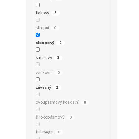
tlakový
5
stropní
0
sloupový
2
směrový
1
venkovní
0
závěsný
2
dvoupásmový koaxiální
0
širokopásmový
0
full range
0