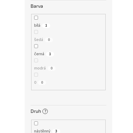
Barva
bílá
1
šedá
0
černá
1
modrá
0
0
0
Druh
?
nástěnný
3