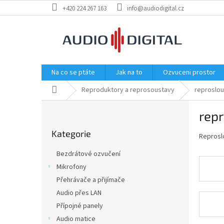
Přejít
+420 224 267 163
info@audiodigital.cz
na
obsah
Na co se ptáte
Jak na to
Ozvuceni prostor
Domů
Reproduktory a reprosoustavy
reproslo
P
rep
o
Přeskočit
s
Kategorie
kategorie
Reprosl
t
r
Bezdrátové ozvučení
a
Mikrofony
n
Přehrávače a přijímače
n
í
Audio přes LAN
p
Přípojné panely
a
Audio matice