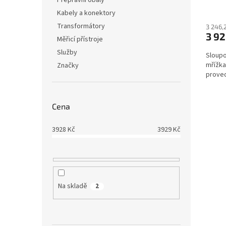
Přepravní obaly
Kabely a konektory
Transformátory
3 246,
3 92
Měřicí přístroje
Služby
Sloupo
mřížka 
Značky
proved
Cena
3928
Kč
3929
Kč
Na skladě
2