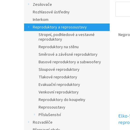
n
Zesilovače
e
Rozhlasové ústředny
l
Interkom
Ř
Reproduktory a reprosoustavy
a
Nejpro
Stropní, podhledové a vestavné
reproduktory
z
e
Reproduktory na stěnu
V
n
Směrové a závěsné reproduktory
ý
í
Basové reproduktory a subwoofery
p
p
Sloupové reproduktory
i
r
Tlakové reproduktory
s
o
p
d
Evakuační reproduktory
r
u
Venkovní reproduktory
o
k
Reproduktory do koupelny
d
t
Reprosoustavy
u
ů
Příslušenství
Elko
k
repro
Rozvaděče
t
ů