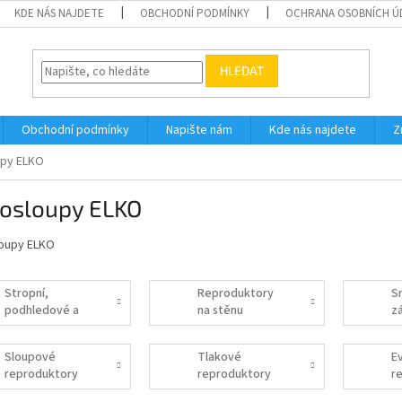
KDE NÁS NAJDETE
OBCHODNÍ PODMÍNKY
OCHRANA OSOBNÍCH Ú
HLEDAT
Obchodní podmínky
Napište nám
Kde nás najdete
Z
upy ELKO
rosloupy ELKO
oupy ELKO
Stropní,
Reproduktory
S
podhledové a
na stěnu
z
vestavné
r
reproduktory
Sloupové
Tlakové
E
reproduktory
reproduktory
r