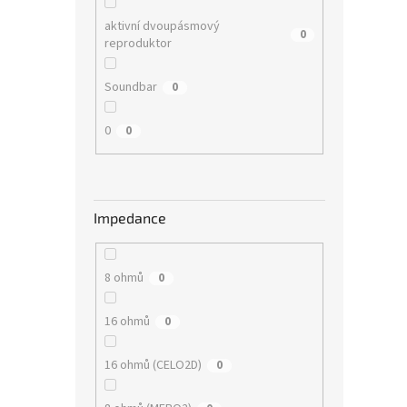
aktivní dvoupásmový
0
reproduktor
Soundbar
0
0
0
Impedance
8 ohmů
0
16 ohmů
0
16 ohmů (CELO2D)
0