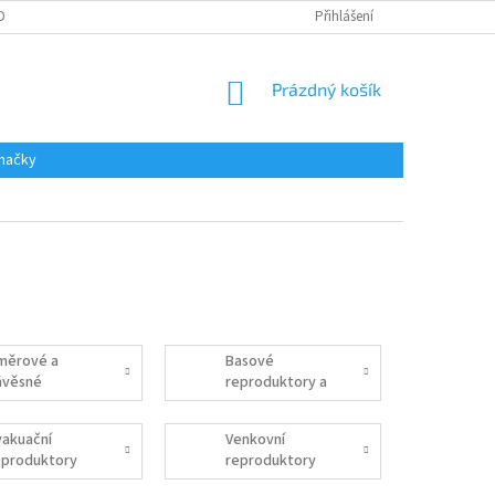
DAJŮ
Přihlášení
NÁKUPNÍ
Prázdný košík
KOŠÍK
načky
měrové a
Basové
ávěsné
reproduktory a
eproduktory
subwoofery
vakuační
Venkovní
eproduktory
reproduktory