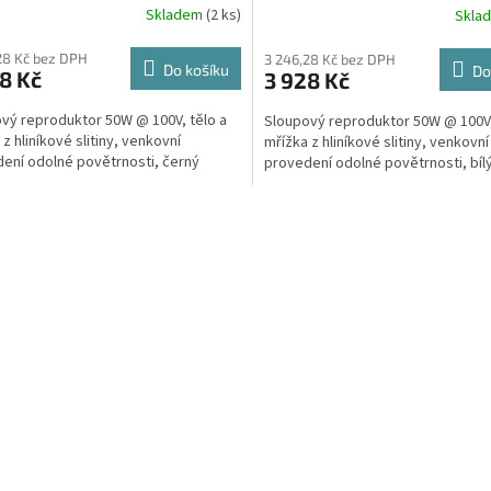
Skladem
(2 ks)
Skla
28 Kč bez DPH
3 246,28 Kč bez DPH
Do košíku
Do
8 Kč
3 928 Kč
vý reproduktor 50W @ 100V, tělo a
Sloupový reproduktor 50W @ 100V,
z hliníkové slitiny, venkovní
mřížka z hliníkové slitiny, venkovní
ení odolné povětrnosti, černý
provedení odolné povětrnosti, bíl
O
v
l
á
d
a
c
í
p
r
v
k
y
v