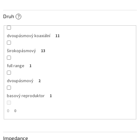
Druh
?
dvoupásmový koaxiální
11
širokopásmový
13
full range
1
dvoupásmový
2
basový reproduktor
1
0
0
Impedance