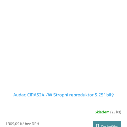
Audac CIRA524i/W Stropní reproduktor 5.25" bílý
Skladem
(25 ks)
Průměrné
hodnocení
produktu
1 309,09 Kč bez DPH
Do košíku