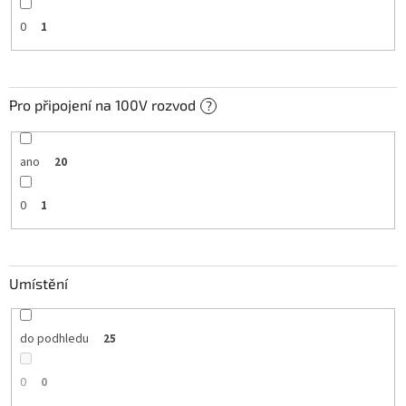
0
1
Pro připojení na 100V rozvod
?
ano
20
0
1
Umístění
do podhledu
25
0
0