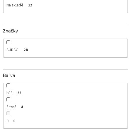
t
Na skladě
12
ů
Značky
AUDAC
28
Barva
bílá
22
černá
4
0
0