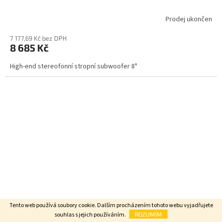
Prodej ukončen
7 177,69 Kč bez DPH
8 685 Kč
High-end stereofonní stropní subwoofer 8"
Tento web používá soubory cookie. Dalším procházením tohoto webu vyjadřujete
souhlas s jejich používáním.
ROZUMÍM