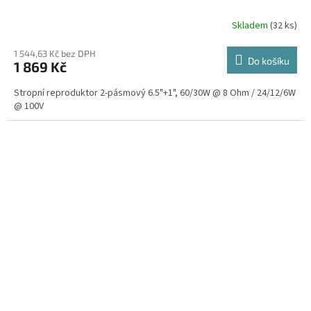
Skladem
(32 ks)
1 544,63 Kč bez DPH
Do košíku
1 869 Kč
Stropní reproduktor 2-pásmový 6.5"+1", 60/30W @ 8 Ohm / 24/12/6W
@ 100V