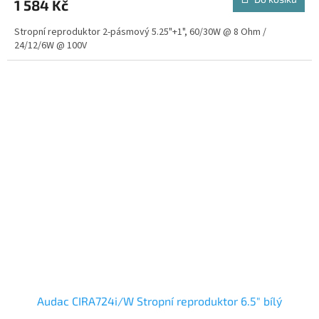
1 584 Kč
je
5,0
Stropní reproduktor 2-pásmový 5.25"+1", 60/30W @ 8 Ohm /
z
24/12/6W @ 100V
5
hvězdiček.
Audac CIRA724i/W Stropní reproduktor 6.5" bílý