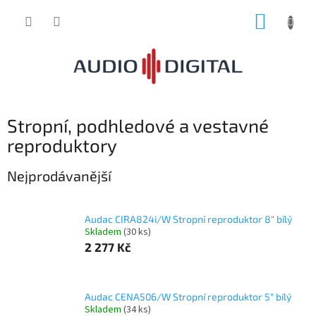
Přejít
NÁKUP
na
obsah
KOŠÍK
Stropní, podhledové a vestavné
reproduktory
Nejprodávanější
Audac CIRA824i/W Stropní reproduktor 8" bílý
Skladem
(30 ks)
2 277 Kč
Audac CENA506/W Stropní reproduktor 5" bílý
Skladem
(34 ks)