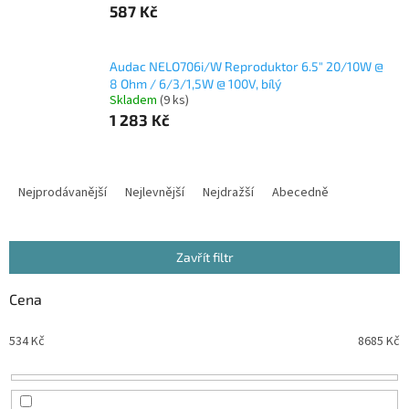
587 Kč
Audac NELO706i/W Reproduktor 6.5" 20/10W @
8 Ohm / 6/3/1,5W @ 100V, bílý
Skladem
(9 ks)
1 283 Kč
Ř
a
Nejprodávanější
Nejlevnější
Nejdražší
Abecedně
z
e
n
Zavřít filtr
í
p
Cena
r
o
534
Kč
8685
Kč
d
u
k