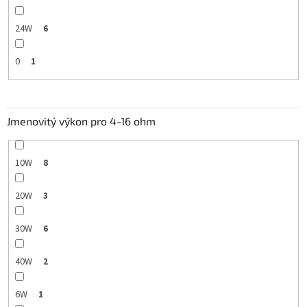
24W
6
0
1
Jmenovitý výkon pro 4-16 ohm
10W
8
20W
3
30W
6
40W
2
6W
1