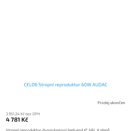
CELO6 Stropní reproduktor 60W AUDAC
Prodej ukončen
3 951,24 Kč bez DPH
4 781 Kč
Stropní reproduktor dvoupásmový high-end 6", bílý, 8 ohmů