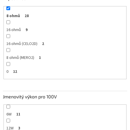
8 ohmů
28
16 ohmů
9
16 ohmů (CELO2D)
2
8 ohmů (MERO2)
1
0
12
Jmenovitý výkon pro 100V
6W
11
12W
3