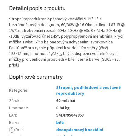
Detailní popis produktu
Stropní reproduktor 2-pásmový koaxiální 5.25"+1" s
bezrámečkovým designem, 60/30W @ 16 Ohm, citlivost 87dB @
1W/1m, frekvenční rozsah 60Hz-20kHz @ ±3dB / 45Hz-20kHz @
-10dB, vyzařovací úhel 145°, polypropylenová membrána, krycí
mřížka TwistFix™ s bajonetovým uchycením, svorkovnice
FastCon™ pro rychlé připojení k vedení. Rozměry (ØxV)
193x75mm, hmotnost 1,05kg, bílý, k dispozici volitelné krycí
mřížky pro venkovní prostředí v bílé i černé barvě (GLI05 - zvl.
přísl.)
Doplňkové parametry
Stropní, podhledové a vestavné
Kategorie
:
reproduktory
Záruka
:
60 měsíců
Hmotnost
:
0.84 kg
EAN
:
5414795047853
Barva
:
bílá
?
Druh
:
dvoupásmový koaxiální