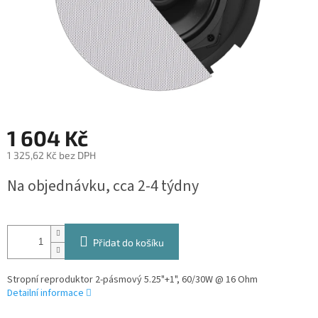
1 604 Kč
1 325,62 Kč bez DPH
Měrná
Na objednávku, cca 2-4 týdny
cena:
Přidat do košíku
Stropní reproduktor 2-pásmový 5.25"+1", 60/30W @ 16 Ohm
Detailní informace