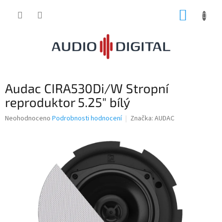
Přejít
NÁKUP
na
obsah
KOŠÍK
Audac CIRA530Di/W Stropní
reproduktor 5.25" bílý
Průměrné
Neohodnoceno
Podrobnosti hodnocení
Značka:
AUDAC
hodnocení
produktu
je
0,0
z
5
hvězdiček.