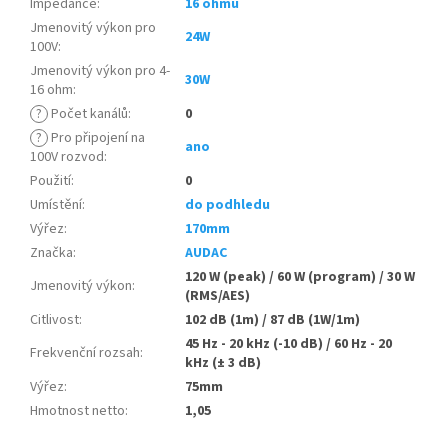
Impedance
:
16 ohmů
Jmenovitý výkon pro
24W
100V
:
Jmenovitý výkon pro 4-
30W
16 ohm
:
?
Počet kanálů
:
0
?
Pro připojení na
ano
100V rozvod
:
Použití
:
0
Umístění
:
do podhledu
Výřez
:
170mm
Značka
:
AUDAC
120 W (peak) / 60 W (program) / 30 W
Jmenovitý výkon
:
(RMS/AES)
Citlivost
:
102 dB (1m) / 87 dB (1W/1m)
45 Hz - 20 kHz (-10 dB) / 60 Hz - 20
Frekvenční rozsah
:
kHz (± 3 dB)
Výřez
:
75mm
Hmotnost netto
:
1,05