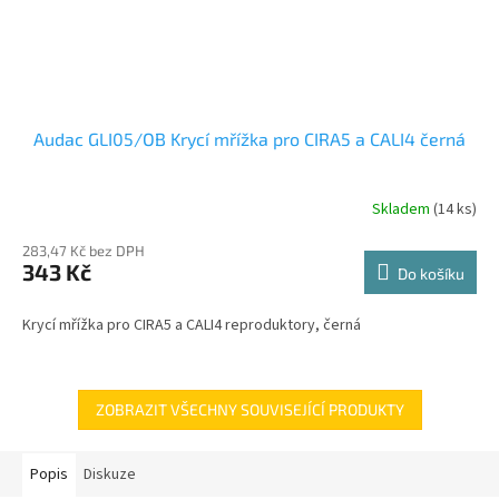
Audac GLI05/OB Krycí mřížka pro CIRA5 a CALI4 černá
Skladem
(14 ks)
283,47 Kč bez DPH
343 Kč
Do košíku
Krycí mřížka pro CIRA5 a CALI4 reproduktory, černá
ZOBRAZIT VŠECHNY SOUVISEJÍCÍ PRODUKTY
Popis
Diskuze