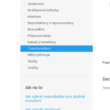
n
Zesilovače
e
Rozhlasové ústředny
l
Interkom
Reproduktory a reprosoustavy
Rozvaděče
Přepravní obaly
Kabely a konektory
Transformátory
Měřicí přístroje
Služby
Popi
Značky
Det
Jak na to
Toro
Jak vybrat reproduktor pro plošné
ozvučení
Jak vybrat zesilovač