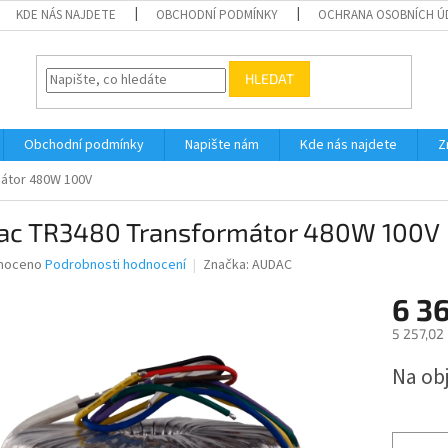
KDE NÁS NAJDETE
OBCHODNÍ PODMÍNKY
OCHRANA OSOBNÍCH Ú
HLEDAT
Obchodní podmínky
Napište nám
Kde nás najdete
Z
átor 480W 100V
ac TR3480 Transformátor 480W 100V
né
noceno
Podrobnosti hodnocení
Značka:
AUDAC
ní
6 36
u
5 257,02
Měrná
Na ob
cena:
ek.