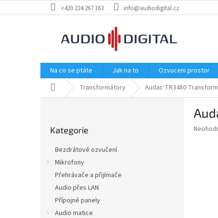
Přejít
+420 224 267 163
info@audiodigital.cz
na
obsah
Na co se ptáte
Jak na to
Ozvuceni prostor
Domů
Transformátory
Audac TR3480 Transform
P
Aud
o
Přeskočit
s
Průměr
Neohod
Kategorie
kategorie
t
hodnoce
r
produkt
Bezdrátové ozvučení
a
je
Mikrofony
0,0
n
z
Přehrávače a přijímače
n
5
í
Audio přes LAN
hvězdič
p
Přípojné panely
a
Audio matice