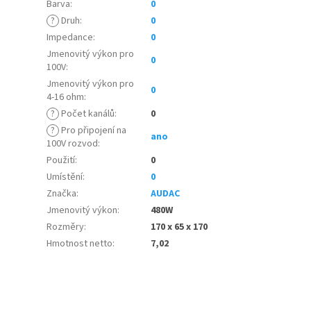
Barva
:
0
?
Druh
:
0
Impedance
:
0
Jmenovitý výkon pro
0
100V
:
Jmenovitý výkon pro
0
4-16 ohm
:
?
Počet kanálů
:
0
?
Pro připojení na
ano
100V rozvod
:
Použití
:
0
Umístění
:
0
Značka
:
AUDAC
Jmenovitý výkon
:
480W
Rozměry
:
170 x 65 x 170
Hmotnost netto
:
7,02