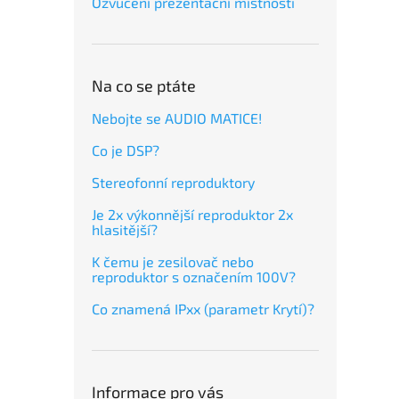
Ozvučení prezentační místnosti
Na co se ptáte
Nebojte se AUDIO MATICE!
Co je DSP?
Stereofonní reproduktory
Je 2x výkonnější reproduktor 2x
hlasitější?
K čemu je zesilovač nebo
reproduktor s označením 100V?
Co znamená IPxx (parametr Krytí)?
Informace pro vás