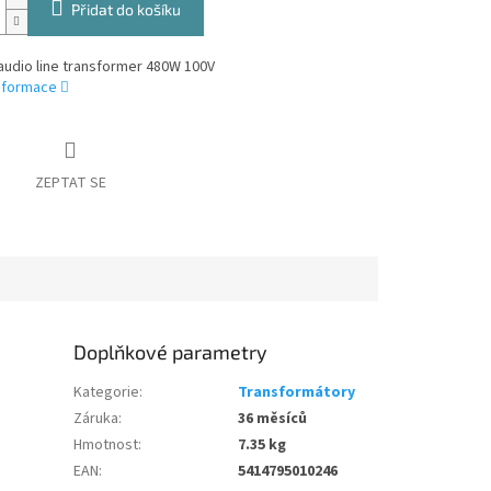
Přidat do košíku
audio line transformer 480W 100V
informace
ZEPTAT SE
Doplňkové parametry
Kategorie
:
Transformátory
Záruka
:
36 měsíců
Hmotnost
:
7.35 kg
EAN
:
5414795010246