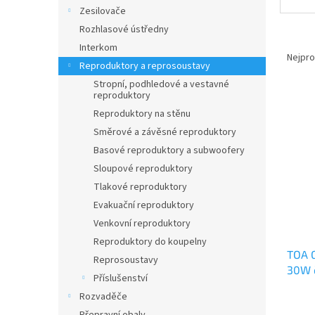
n
Zesilovače
e
Rozhlasové ústředny
l
Ř
Interkom
a
Nejpro
Reproduktory a reprosoustavy
z
Stropní, podhledové a vestavné
e
reproduktory
V
n
Reproduktory na stěnu
ý
í
p
p
Směrové a závěsné reproduktory
i
r
Basové reproduktory a subwoofery
s
o
Sloupové reproduktory
p
d
Tlakové reproduktory
r
u
Evakuační reproduktory
o
k
Venkovní reproduktory
d
t
u
ů
Reproduktory do koupelny
TOA G
k
Reprosoustavy
30W 
t
Příslušenství
ů
Rozvaděče