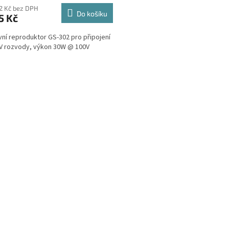
12 Kč bez DPH
Do košíku
5 Kč
ní reproduktor GS-302 pro připojení
V rozvody, výkon 30W @ 100V
O
v
l
á
d
a
c
í
p
r
v
k
y
v
ý
p
i