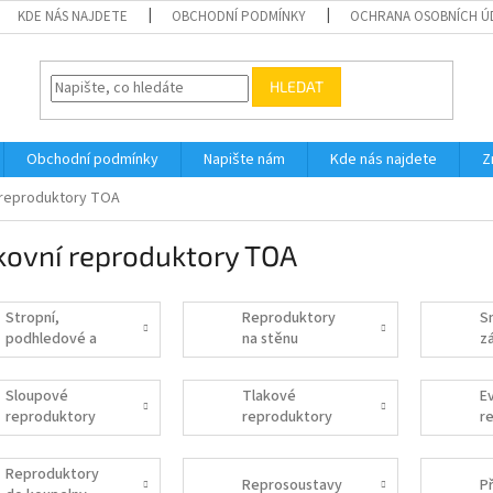
KDE NÁS NAJDETE
OBCHODNÍ PODMÍNKY
OCHRANA OSOBNÍCH Ú
HLEDAT
Obchodní podmínky
Napište nám
Kde nás najdete
Z
 reproduktory TOA
kovní reproduktory TOA
Stropní,
Reproduktory
S
podhledové a
na stěnu
z
vestavné
r
reproduktory
Sloupové
Tlakové
E
reproduktory
reproduktory
r
Reproduktory
Reprosoustavy
Př