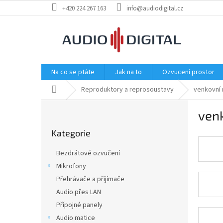
Přejít
+420 224 267 163
info@audiodigital.cz
na
obsah
Na co se ptáte
Jak na to
Ozvuceni prostor
Domů
Reproduktory a reprosoustavy
venkovní
P
ven
o
Přeskočit
s
Kategorie
kategorie
t
r
Bezdrátové ozvučení
a
Mikrofony
n
Přehrávače a přijímače
n
í
Audio přes LAN
p
Přípojné panely
a
Audio matice