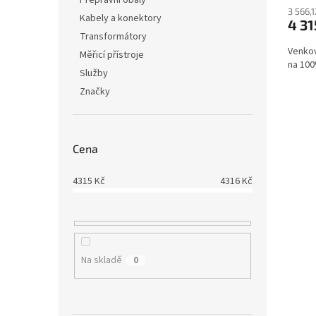
Přepravní obaly
3 566,
Kabely a konektory
4 31
Transformátory
Venkov
Měřicí přístroje
na 100
Služby
Značky
Cena
4315
Kč
4316
Kč
Na skladě
0