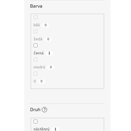
Barva
bílá
0
šedá
0
černá
1
modrá
0
0
0
Druh
?
nástěnný
1