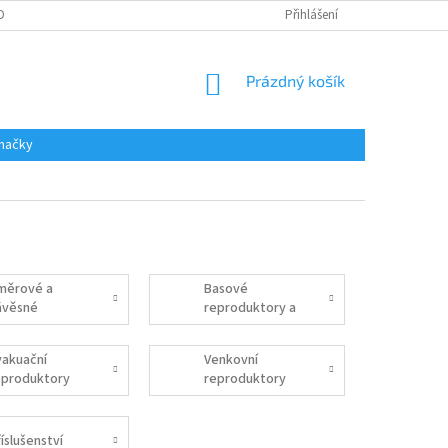
DAJŮ
Přihlášení
NÁKUPNÍ
Prázdný košík
KOŠÍK
načky
měrové a
Basové
ávěsné
reproduktory a
eproduktory
subwoofery
vakuační
Venkovní
eproduktory
reproduktory
íslušenství