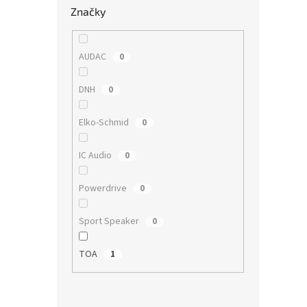
Značky
AUDAC
0
DNH
0
Elko-Schmid
0
IC Audio
0
Powerdrive
0
Sport Speaker
0
TOA
1