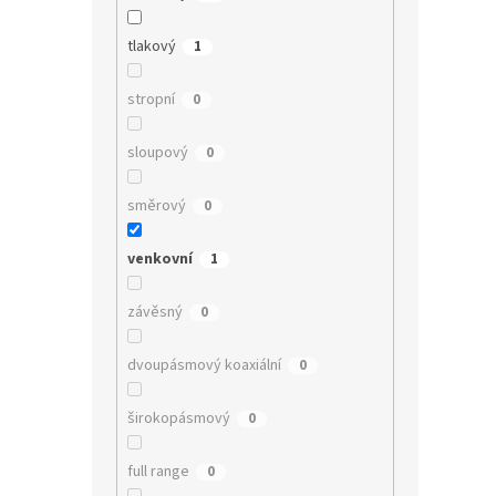
tlakový
1
stropní
0
sloupový
0
směrový
0
venkovní
1
závěsný
0
dvoupásmový koaxiální
0
širokopásmový
0
full range
0