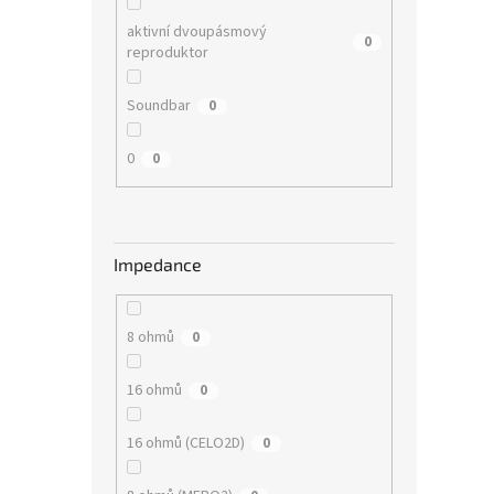
aktivní dvoupásmový
0
reproduktor
Soundbar
0
0
0
Impedance
8 ohmů
0
16 ohmů
0
16 ohmů (CELO2D)
0