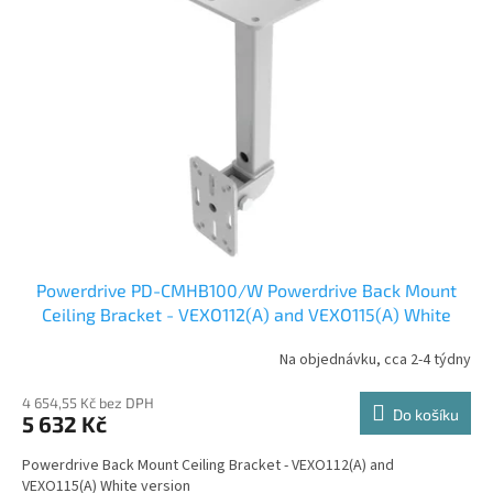
i
r
s
o
p
d
r
u
o
k
d
t
u
ů
k
t
ů
Powerdrive PD-CMHB100/W Powerdrive Back Mount
Ceiling Bracket - VEXO112(A) and VEXO115(A) White
version
Na objednávku, cca 2-4 týdny
4 654,55 Kč bez DPH
Do košíku
5 632 Kč
Powerdrive Back Mount Ceiling Bracket - VEXO112(A) and
VEXO115(A) White version