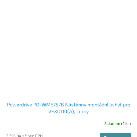
Powerdrive PD-WME75/B Nástěnný montážní úchyt pro
VEXO110(A), černý
Skladem
(2 ks)
2 395,04 Kč bez DPH