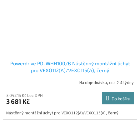
Powerdrive PD-WHH100/B Nástěnný montážní úchyt
pro VEXO112(A)/VEXO115(A), černý
Na objednávku, cca 2-4 týdny
3 042,15 Kč bez DPH
Do košíku
3 681 Kč
Nástěnný montážní úchyt pro VEXO112(A)/VEXO115(A), černý