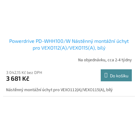
Powerdrive PD-WHH100/W Nástěnný montážní úchyt
pro VEXO112(A)/VEXO115(A), bílý
Na objednávku, cca 2-4 týdny
3 042,15 Kč bez DPH
Do košíku
3 681 Kč
Nástěnný montážní úchyt pro VEXO112(A)/VEXO115(A), bílý