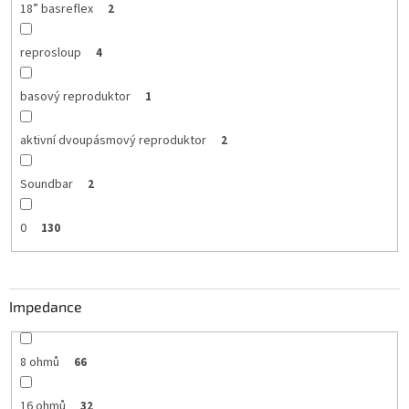
18” basreflex
2
reprosloup
4
basový reproduktor
1
aktivní dvoupásmový reproduktor
2
Soundbar
2
0
130
Impedance
8 ohmů
66
16 ohmů
32