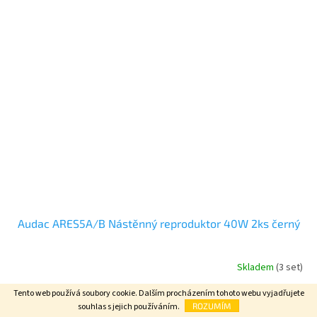
Audac ARES5A/B Nástěnný reproduktor 40W 2ks černý
Skladem
(3 set)
Tento web používá soubory cookie. Dalším procházením tohoto webu vyjadřujete
4 887,60 Kč bez DPH
Do košíku
5 914 Kč
souhlas s jejich používáním.
ROZUMÍM