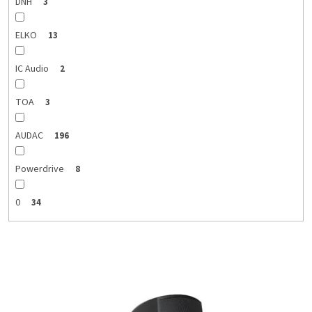
DNH
3
ELKO
13
IC Audio
2
TOA
3
AUDAC
196
Powerdrive
8
0
34
V
ý
p
i