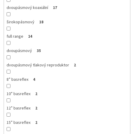
dvoupásmový koaxiální
17
širokopásmový
18
full range
14
dvoupásmový
35
dvoupásmový tlakový reproduktor
2
8” basreflex
4
10” basreflex
2
12” basreflex
2
15” basreflex
2