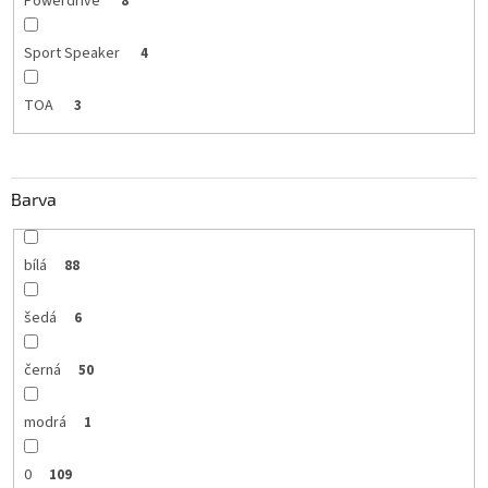
Powerdrive
8
Sport Speaker
4
TOA
3
Barva
bílá
88
šedá
6
černá
50
modrá
1
0
109