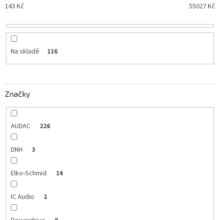
o
143
Kč
55027
Kč
d
u
k
t
Na skladě
116
ů
Značky
AUDAC
226
DNH
3
Elko-Schmid
14
IC Audio
2