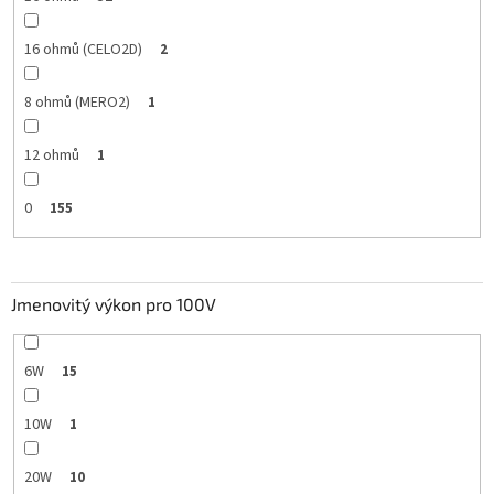
16 ohmů (CELO2D)
2
8 ohmů (MERO2)
1
12 ohmů
1
0
155
Jmenovitý výkon pro 100V
6W
15
10W
1
20W
10