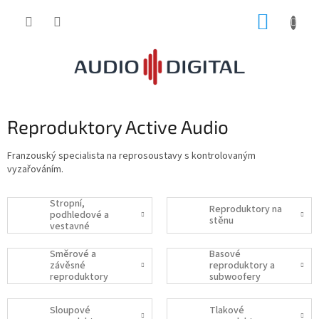
Přejít
NÁKUP
na
obsah
KOŠÍK
Reproduktory Active Audio
Franzouský specialista na reprosoustavy s kontrolovaným
vyzařováním.
Stropní,
Reproduktory na
podhledové a
stěnu
vestavné
reproduktory
Směrové a
Basové
závěsné
reproduktory a
reproduktory
subwoofery
Sloupové
Tlakové