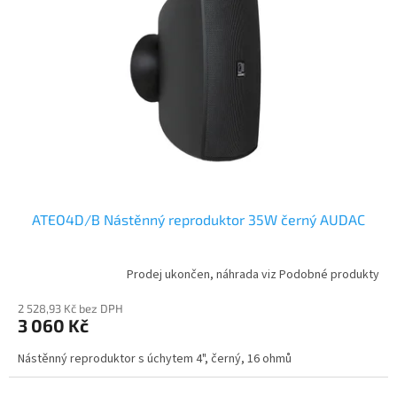
s
p
r
o
d
u
k
t
ů
ATEO4D/B Nástěnný reproduktor 35W černý AUDAC
Prodej ukončen, náhrada viz Podobné produkty
2 528,93 Kč bez DPH
3 060 Kč
Nástěnný reproduktor s úchytem 4", černý, 16 ohmů