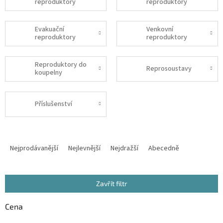
reproduktory
reproduktory
Evakuační
Venkovní
reproduktory
reproduktory
Reproduktory do
Reprosoustavy
koupelny
Příslušenství
Ř
a
Nejprodávanější
Nejlevnější
Nejdražší
Abecedně
z
e
n
Zavřít filtr
í
p
Cena
r