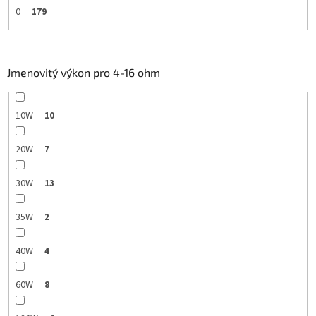
0
179
Jmenovitý výkon pro 4-16 ohm
10W
10
20W
7
30W
13
35W
2
40W
4
60W
8