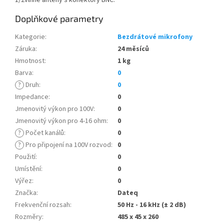
1/2vlnné antény s konektory BNC.
Doplňkové parametry
Kategorie
:
Bezdrátové mikrofony
Záruka
:
24 měsíců
Hmotnost
:
1 kg
Barva
:
0
?
Druh
:
0
Impedance
:
0
Jmenovitý výkon pro 100V
:
0
Jmenovitý výkon pro 4-16 ohm
:
0
?
Počet kanálů
:
0
?
Pro připojení na 100V rozvod
:
0
Použití
:
0
Umístění
:
0
Výřez
:
0
Značka
:
Dateq
Frekvenční rozsah
:
50 Hz - 16 kHz (± 2 dB)
Rozměry
:
485 x 45 x 260