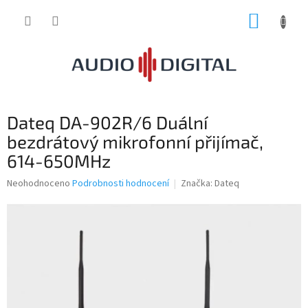
Přejít
NÁKUP
na
obsah
KOŠÍK
Dateq DA-902R/6 Duální
bezdrátový mikrofonní přijímač,
614-650MHz
Průměrné
Neohodnoceno
Podrobnosti hodnocení
Značka:
Dateq
hodnocení
produktu
je
0,0
z
5
hvězdiček.