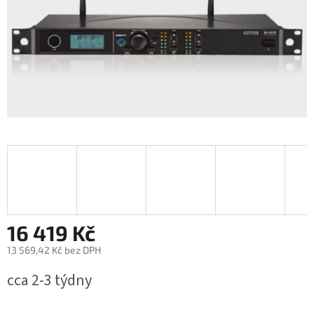
16 419 Kč
13 569,42 Kč bez DPH
Měrná
cca 2-3 týdny
cena: