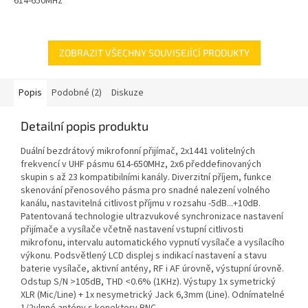
614-650MHz
ZOBRAZIT VŠECHNY SOUVISEJÍCÍ PRODUKTY
Popis
Podobné (2)
Diskuze
Detailní popis produktu
Duální bezdrátový mikrofonní přijímač, 2x1441 volitelných
frekvencí v UHF pásmu 614-650MHz, 2x6 předdefinovaných
skupin s až 23 kompatibilními kanály. Diverzitní příjem, funkce
skenování přenosového pásma pro snadné nalezení volného
kanálu, nastavitelná citlivost příjmu v rozsahu -5dB...+10dB.
Patentovaná technologie ultrazvukové synchronizace nastavení
přijímače a vysílače včetně nastavení vstupní citlivosti
mikrofonu, intervalu automatického vypnutí vysílače a vysílacího
výkonu. Podsvětlený LCD displej s indikací nastavení a stavu
baterie vysílače, aktivní antény, RF i AF úrovně, výstupní úrovně.
Odstup S/N >105dB, THD <0.6% (1KHz). Výstupy 1x symetrický
XLR (Mic/Line) + 1x nesymetrický Jack 6,3mm (Line). Odnímatelné