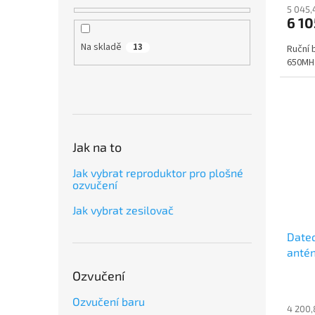
5 045,
6 10
Na skladě
13
Ruční 
650MH
Jak na to
Jak vybrat reproduktor pro plošné
ozvučení
Jak vybrat zesilovač
Date
anté
Ozvučení
Ozvučení baru
4 200,