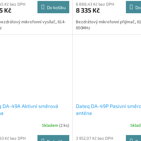
45 Kč bez DPH
6 888,43 Kč bez DPH
Do košíku
Do
5 Kč
8 335 Kč
bezdrátový mikrofonní vysílač, 614-
Bezdrátový mikrofonní přijímač, 61
z
650MHz
q DA-49A Aktivní směrová
Dateq DA-49P Pasivní směr
na
anténa
Skladem
(2 ks)
Skla
83 Kč bez DPH
3 952,07 Kč bez DPH