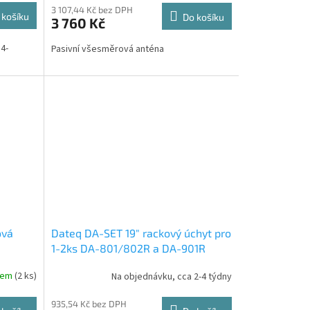
3 107,44 Kč bez DPH
 košíku
Do košíku
3 760 Kč
4-
Pasivní všesměrová anténa
ová
Dateq DA-SET 19" rackový úchyt pro
1-2ks DA-801/802R a DA-901R
dem
(2 ks)
Na objednávku, cca 2-4 týdny
935,54 Kč bez DPH