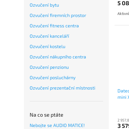
5 08
Ozvučení bytu
Aktivn
Ozvučení firemních prostor
Ozvučení fitness centra
Ozvučení kanceláří
Ozvučení kostelu
Ozvučení nákupního centra
Ozvučení penzionu
Ozvučení posluchárny
Ozvučení prezentační místnosti
Dateq
mini 
Na co se ptáte
2 957,
3 57
Nebojte se AUDIO MATICE!