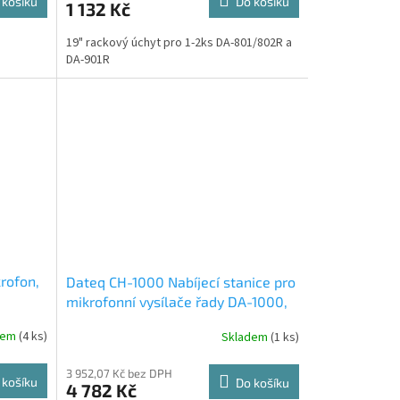
 košíku
Do košíku
1 132 Kč
19" rackový úchyt pro 1-2ks DA-801/802R a
DA-901R
rofon,
Dateq CH-1000 Nabíjecí stanice pro
mikrofonní vysílače řady DA-1000,
včetně akumulátorů
dem
(4 ks)
Skladem
(1 ks)
3 952,07 Kč bez DPH
 košíku
Do košíku
4 782 Kč