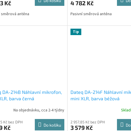
Do košíku
Do
3 Kč
4 782 Kč
í směrová anténa
Pasivní směrová anténa
Tip
 DA-214B Náhlavní mikrofon,
Dateq DA-214F Náhlavní mik
XLR, barva černá
mini XLR, barva béžová
Na objednávku, cca 2-4 týdny
Skla
85 Kč bez DPH
2 957,85 Kč bez DPH
Do košíku
Do
9 Kč
3 579 Kč