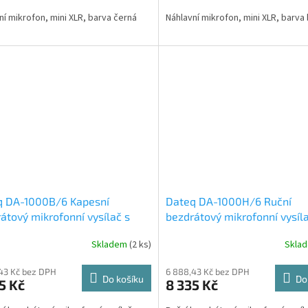
ní mikrofon, mini XLR, barva černá
Náhlavní mikrofon, mini XLR, barv
q DA-1000B/6 Kapesní
Dateq DA-1000H/6 Ruční
átový mikrofonní vysílač s
bezdrátový mikrofonní vysíla
ovým mikrofonem, 614-
650MHz
Skladem
(2 ks)
Skla
MHz
43 Kč bez DPH
6 888,43 Kč bez DPH
Do košíku
Do
5 Kč
8 335 Kč