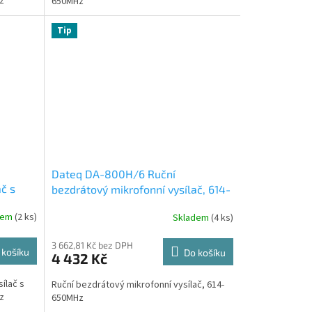
z
650MHz
Tip
Dateq DA-800H/6 Ruční
č s
bezdrátový mikrofonní vysílač, 614-
650MHz
dem
(2 ks)
Skladem
(4 ks)
3 662,81 Kč bez DPH
 košíku
Do košíku
4 432 Kč
ílač s
Ruční bezdrátový mikrofonní vysílač, 614-
z
650MHz