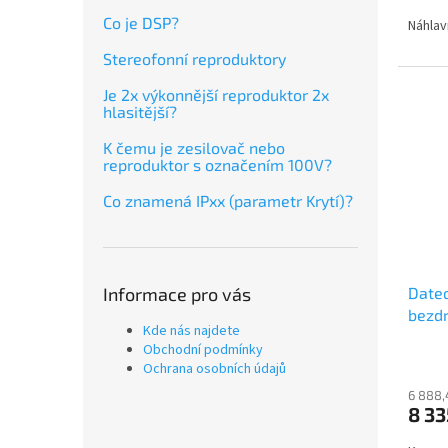
Co je DSP?
Náhlav
Stereofonní reproduktory
Je 2x výkonnější reproduktor 2x
hlasitější?
K čemu je zesilovač nebo
reproduktor s označením 100V?
Co znamená IPxx (parametr Krytí)?
Date
Informace pro vás
bezdr
Kde nás najdete
klop
Obchodní podmínky
650
Ochrana osobních údajů
6 888,
8 33