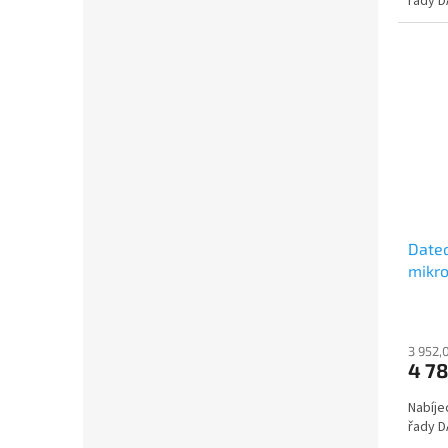
řady D
Dateq
mikro
včet
3 952,
4 78
Nabíje
řady D