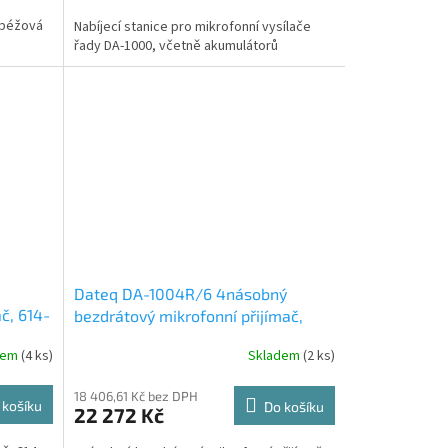
a béžová
Nabíjecí stanice pro mikrofonní vysílače
řady DA-1000, včetně akumulátorů
Dateq DA-1004R/6 4násobný
č, 614-
bezdrátový mikrofonní přijímač,
614-650MHz
dem
(4 ks)
Skladem
(2 ks)
18 406,61 Kč bez DPH
 košíku
Do košíku
22 272 Kč