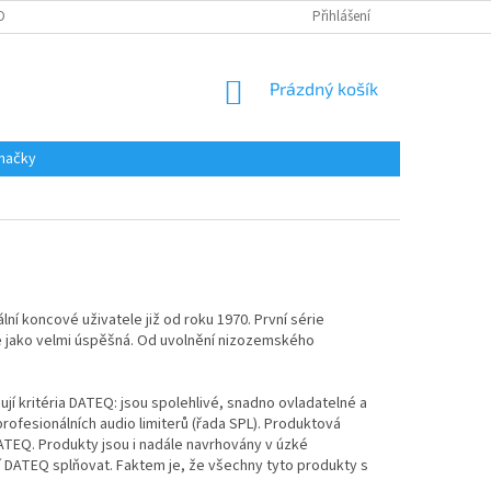
DAJŮ
Přihlášení
NÁKUPNÍ
Prázdný košík
KOŠÍK
načky
í koncové uživatele již od roku 1970. První série
 se jako velmi úspěšná. Od uvolnění nizozemského
ují kritéria DATEQ: jsou spolehlivé, snadno ovladatelné a
ofesionálních audio limiterů (řada SPL). Produktová
ATEQ. Produkty jsou i nadále navrhovány v úzké
sí DATEQ splňovat. Faktem je, že všechny tyto produkty s