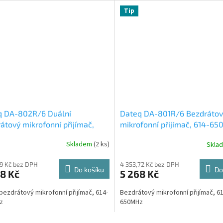
Tip
q DA-802R/6 Duální
Dateq DA-801R/6 Bezdrátov
átový mikrofonní přijímač,
mikrofonní přijímač, 614-6
650MHz
Skladem
(2 ks)
Skla
69 Kč bez DPH
4 353,72 Kč bez DPH
Do košíku
Do
8 Kč
5 268 Kč
 bezdrátový mikrofonní přijímač, 614-
Bezdrátový mikrofonní přijímač, 61
z
650MHz