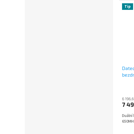
Tip
Date
bezdr
614-
6 196,
7 49
Duální
650MH