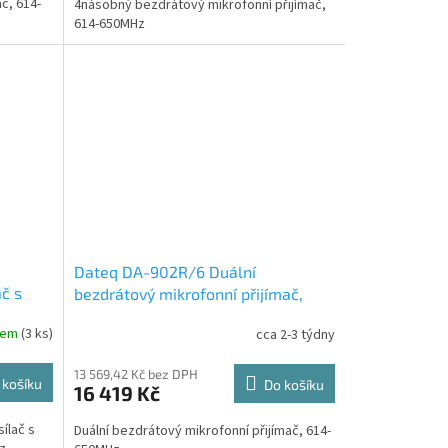
č, 614-
4násobný bezdrátový mikrofonní přijímač,
614-650MHz
Dateq DA-902R/6 Duální
č s
bezdrátový mikrofonní přijímač,
614-650MHz
dem
(3 ks)
cca 2-3 týdny
13 569,42 Kč bez DPH
 košíku
Do košíku
16 419 Kč
ílač s
Duální bezdrátový mikrofonní přijímač, 614-