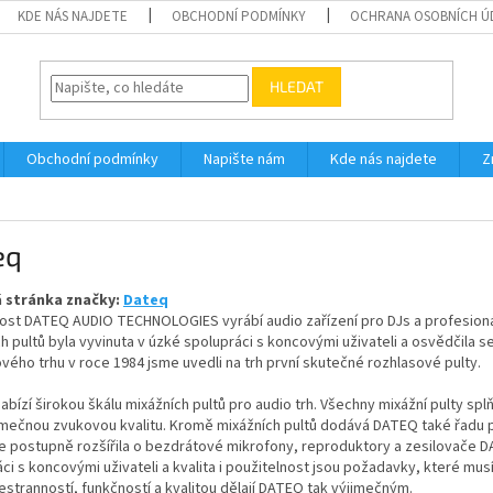
KDE NÁS NAJDETE
OBCHODNÍ PODMÍNKY
OCHRANA OSOBNÍCH Ú
HLEDAT
Obchodní podmínky
Napište nám
Kde nás najdete
Z
eq
 stránka značky:
Dateq
st DATEQ AUDIO TECHNOLOGIES vyrábí audio zařízení pro DJs a profesionáln
h pultů byla vyvinuta v úzké spolupráci s koncovými uživateli a osvědčila
vého trhu v roce 1984 jsme uvedli na trh první skutečné rozhlasové pulty.
bízí širokou škálu mixážních pultů pro audio trh. Všechny mixážní pulty splň
imečnou zvukovou kvalitu. Kromě mixážních pultů dodává DATEQ také řadu pr
e postupně rozšířila o bezdrátové mikrofony, reproduktory a zesilovače D
ci s koncovými uživateli a kvalita i použitelnost jsou požadavky, které mu
šestranností, funkčností a kvalitou dělají DATEQ tak výjimečným.