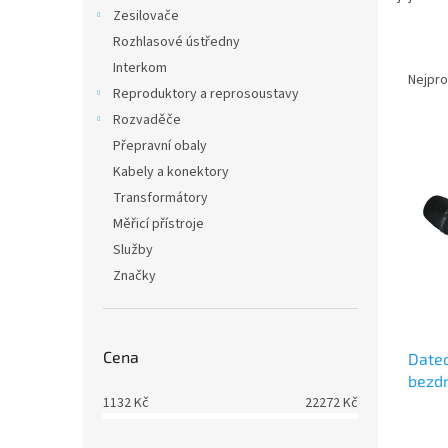
n
Zesilovače
e
Rozhlasové ústředny
l
Ř
Interkom
a
Nejpro
Reproduktory a reprosoustavy
z
e
Rozvaděče
V
n
Přepravní obaly
ý
í
Kabely a konektory
p
p
Transformátory
i
r
Měřicí přístroje
s
o
Služby
p
d
r
u
Značky
o
k
d
t
u
ů
Cena
Date
k
bezdr
t
1132
Kč
22272
Kč
650
ů