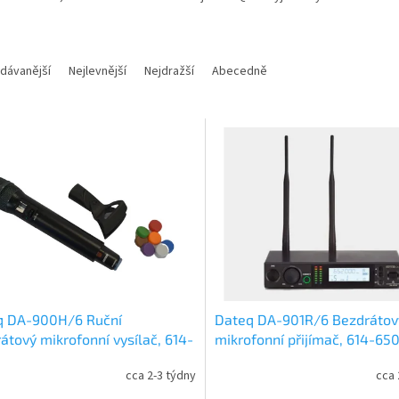
dávanější
Nejlevnější
Nejdražší
Abecedně
q DA-900H/6 Ruční
Dateq DA-901R/6 Bezdrátov
átový mikrofonní vysílač, 614-
mikrofonní přijímač, 614-6
MHz
cca 2-3 týdny
cca 