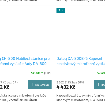
A-900, včetně akumulátorů
klopovým mikrofonem, 614-650MH
Tip
 CH-800 Nabíjecí stanice pro
Dateq DA-800B/6 Kapesní
fonní vysílače řady DA-800,
bezdrátový mikrofonní vysíla
ně akumulátorů
klopovým mikrofonem, 614-
Skladem
(1 ks)
Skla
650MHz
07 Kč bez DPH
3 662,81 Kč bez DPH
Do košíku
Do
2 Kč
4 432 Kč
cí stanice pro mikrofonní vysílače
Kapesní bezdrátový mikrofonní vys
A-800, včetně akumulátorů
klopovým mikrofonem, 614-650MH