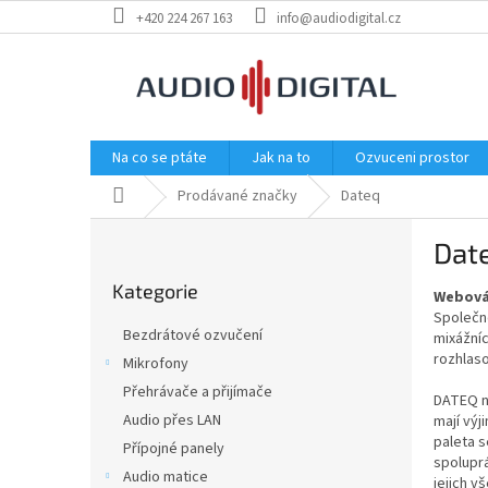
Přejít
+420 224 267 163
info@audiodigital.cz
na
obsah
Na co se ptáte
Jak na to
Ozvuceni prostor
Domů
Prodávané značky
Dateq
P
Dat
o
Přeskočit
s
Kategorie
kategorie
Webová
t
Společno
r
Bezdrátové ozvučení
mixážníc
a
rozhlaso
Mikrofony
n
Přehrávače a přijímače
n
DATEQ na
í
Audio přes LAN
mají výj
paleta s
p
Přípojné panely
spoluprá
a
Audio matice
jejich v