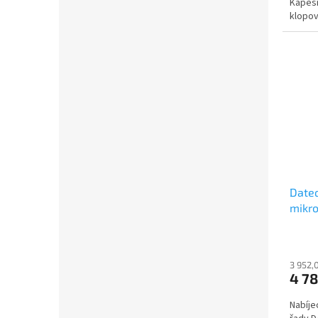
Kapesn
klopo
Dateq
mikro
včet
3 952,
4 78
Nabíje