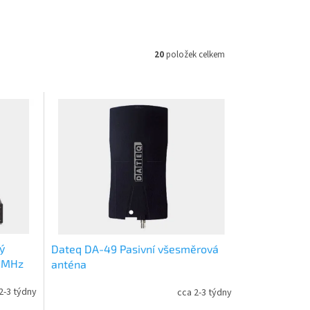
20
položek celkem
ý
Dateq DA-49 Pasivní všesměrová
50MHz
anténa
2-3 týdny
cca 2-3 týdny