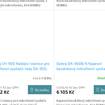
í bezdrátový mikrofonní vysílač s
Ruční bezdrátový mikrofonní vysíla
vým mikrofonem, 614-650MHz
650MHz
 CH-900 Nabíjecí stanice pro
Dateq DA-900B/6 Kapesní
fonní vysílače řady DA-900,
bezdrátový mikrofonní vysíla
ně akumulátorů
klopovým mikrofonem, 614-
cca 2-3 týdny
Skla
650MHz
07 Kč bez DPH
5 045,45 Kč bez DPH
Do košíku
Do
2 Kč
6 105 Kč
cí stanice pro mikrofonní vysílače
Kapesní bezdrátový mikrofonní vys