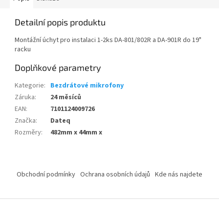
Detailní popis produktu
Montážní úchyt pro instalaci 1-2ks DA-801/802R a DA-901R do 19"
racku
Doplňkové parametry
Kategorie
:
Bezdrátové mikrofony
Záruka
:
24 měsíců
EAN
:
7101124009726
Značka
:
Dateq
Rozměry
:
482mm x 44mm x
Z
á
Obchodní podmínky
Ochrana osobních údajů
Kde nás najdete
p
a
t
í