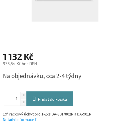
1 132 Kč
935,54 Kč bez DPH
Měrná
Na objednávku, cca 2-4 týdny
cena:
Přidat do košíku
19" rackový úchyt pro 1-2ks DA-801/802R a DA-901R
Detailní informace