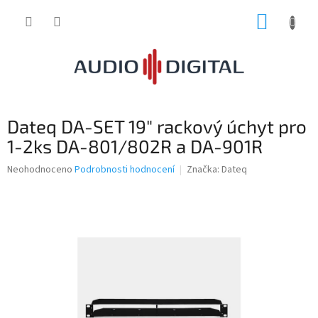
Přejít
NÁKUP
na
obsah
KOŠÍK
Dateq DA-SET 19" rackový úchyt pro
1-2ks DA-801/802R a DA-901R
Průměrné
Neohodnoceno
Podrobnosti hodnocení
Značka:
Dateq
hodnocení
produktu
je
0,0
z
5
hvězdiček.