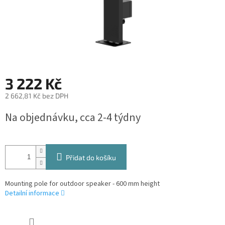
3 222 Kč
2 662,81 Kč bez DPH
Měrná
Na objednávku, cca 2-4 týdny
cena:
Přidat do košíku
Mounting pole for outdoor speaker - 600 mm height
Detailní informace