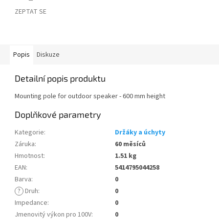
ZEPTAT SE
Popis
Diskuze
Detailní popis produktu
Mounting pole for outdoor speaker - 600 mm height
Doplňkové parametry
Kategorie
:
Držáky a úchyty
Záruka
:
60 měsíců
Hmotnost
:
1.51 kg
EAN
:
5414795044258
Barva
:
0
?
Druh
:
0
Impedance
:
0
Jmenovitý výkon pro 100V
:
0