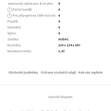
Jmenovitý výkon pro 4-16 ohm
:
0
?
Počet kanálů
:
0
?
Pro připojení na 100V rozvod
:
0
Použití
:
0
Umístění
:
0
Výřez
:
0
Značka
:
AUDAC
Rozměry
:
130 x 134 x 607
Hmotnost netto
:
1,47
Z
á
Obchodní podmínky
Ochrana osobních údajů
Kde nás najdete
p
a
t
í
Vytvořil Shoptet