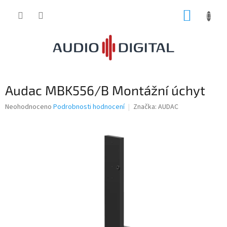
Přejít
NÁKUP
na
obsah
KOŠÍK
Audac MBK556/B Montážní úchyt
Průměrné
Neohodnoceno
Podrobnosti hodnocení
Značka:
AUDAC
hodnocení
produktu
je
0,0
z
5
hvězdiček.