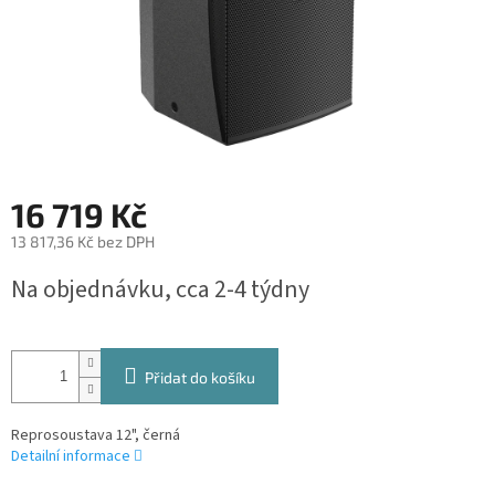
16 719 Kč
13 817,36 Kč bez DPH
Měrná
Na objednávku, cca 2-4 týdny
cena:
Přidat do košíku
Reprosoustava 12", černá
Detailní informace