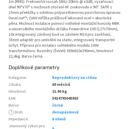
1m (RMS). Frekvenční rozsah 58Hz-20kHz @ ±3dB, vyzařovací
úhel 90°x70° s možností otočení HF zvukovodu o 90°. Skříň z
15mm překližky s odolnou polyurethanovou povrchovou úpravou
DuraCoat™, čelní mřížka práškově lakovaná ocel + akustická
pěna. Možnost instalace pomocí volitelné montážní konzoly MBK
a univerzálního montážního držáku Powerdrive 100 (127x70mm),
10x integrovaný závěsný bod se závitem M10 pro zavěšení,
35mm adaptér pro umístění na stativ, integrovaný transportní
úchyt. Příprava pro instalaci volitelného modulu 100V
transformátoru. Rozměry (ŠxVxH) 369x610x390mm, hmotnost
22,4kg. Barva černá.
Doplňkové parametry
Kategorie
:
Reproduktory na stěnu
Záruka
:
60 měsíců
Hmotnost
:
21.96 kg
EAN
:
5414795045903
Barva
:
černá
?
Druh
:
dvoupásmový
Impedance
:
8 ohmů
Jmenovitý výkon pro
0