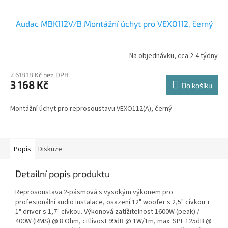
Audac MBK112V/B Montážní úchyt pro VEXO112, černý
Na objednávku, cca 2-4 týdny
2 618,18 Kč bez DPH
3 168 Kč
Do košíku
Montážní úchyt pro reprosoustavu VEXO112(A), černý
Popis
Diskuze
Detailní popis produktu
Reprosoustava 2-pásmová s vysokým výkonem pro
profesionální audio instalace, osazení 12" woofer s 2,5" cívkou +
1" driver s 1,7" cívkou. Výkonová zatížitelnost 1600W (peak) /
400W (RMS) @ 8 Ohm, citlivost 99dB @ 1W/1m, max. SPL 125dB @