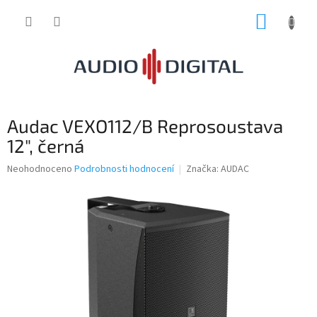
Přejít
NÁKUP
na
obsah
KOŠÍK
Audac VEXO112/B Reprosoustava
12", černá
Průměrné
Neohodnoceno
Podrobnosti hodnocení
Značka:
AUDAC
hodnocení
produktu
je
0,0
z
5
hvězdiček.