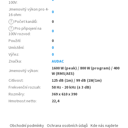
100V
:
Jmenovitý výkon pro 4-
0
16 ohm
:
?
Počet kanálů
:
0
?
Pro připojení na
0
100V rozvod
:
Použití
:
0
Umístění
:
0
Výřez
:
0
Značka
:
AUDAC
1600 W (peak) / 800 W (program) / 400
Jmenovitý výkon
:
W (RMS/AES)
Citlivost
:
125 dB (1m) / 99 dB (1W/1m)
Frekvenční rozsah
:
58 Hz - 20 kHz (± 3 dB)
Rozměry
:
369 x 610 x 390
Hmotnost netto
:
22,4
Z
á
Obchodní podmínky
Ochrana osobních údajů
Kde nás najdete