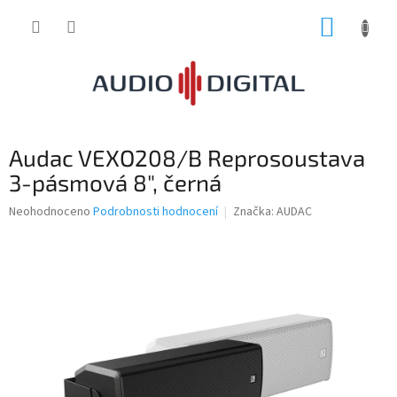
Přejít
NÁKUP
na
obsah
KOŠÍK
Audac VEXO208/B Reprosoustava
3-pásmová 8", černá
Průměrné
Neohodnoceno
Podrobnosti hodnocení
Značka:
AUDAC
hodnocení
produktu
je
0,0
z
5
hvězdiček.