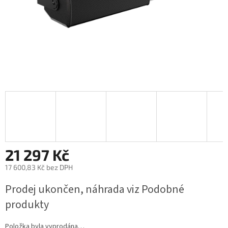
21 297 Kč
17 600,83 Kč bez DPH
Měrná
Prodej ukončen, náhrada viz Podobné
cena:
produkty
Položka byla vyprodána…