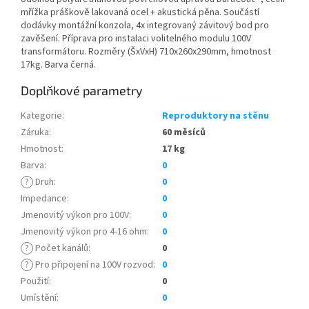
mřížka práškově lakovaná ocel + akustická pěna. Součástí
dodávky montážní konzola, 4x integrovaný závitový bod pro
zavěšení. Příprava pro instalaci volitelného modulu 100V
transformátoru. Rozměry (ŠxVxH) 710x260x290mm, hmotnost
17kg. Barva černá.
Doplňkové parametry
Kategorie
:
Reproduktory na stěnu
Záruka
:
60 měsíců
Hmotnost
:
17 kg
Barva
:
0
?
Druh
:
0
Impedance
:
0
Jmenovitý výkon pro 100V
:
0
Jmenovitý výkon pro 4-16 ohm
:
0
?
Počet kanálů
:
0
?
Pro připojení na 100V rozvod
:
0
Použití
:
0
Umístění
:
0