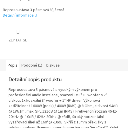
Reprosoustava 3-pásmová 8", černá
Detailní informace
ZEPTAT SE
Popis
Podobné (1)
Diskuze
Detailní popis produktu
Reprosoustava 3-pásmová s vysokým výkonem pro
profesionální audio instalace, osazení 1x 8" LF woofer s 2"
cívkou, 1x koaxiální 8" woofer + 1" HF driver. Výkonová
zatížitelnost 1600W (peak) / 400W (RMS) @ 8 Ohm, citlivost 94dB
@ 1W/1m, max. SPL 121dB @ 1m (RMS). Frekvenční rozsah 46Hz-
20kHz @ -10dB / 62Hz-20kHz @ ±3dB, široký horizontální
vyzařovací úhel až 160°@ -10dB. Skříň z 15mm překližky s
odolnou polyurethanovou povrchovou úpravou DuraCoat™, čelní