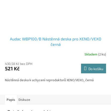
Audac WBP100/B Nástěnná deska pro XENO/VEXO
černá
Skladem
(2 ks)
430,58 Kč bez DPH
521 Kč
Do košíku
Nástěnná deska k uchycení reproduktorů XENO/VEXO, černá
Popis
Diskuze