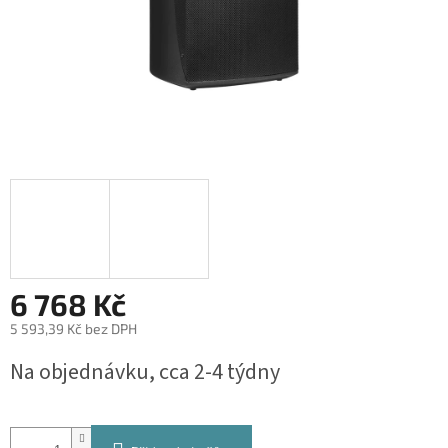
6 768 Kč
5 593,39 Kč bez DPH
Měrná
Na objednávku, cca 2-4 týdny
cena: