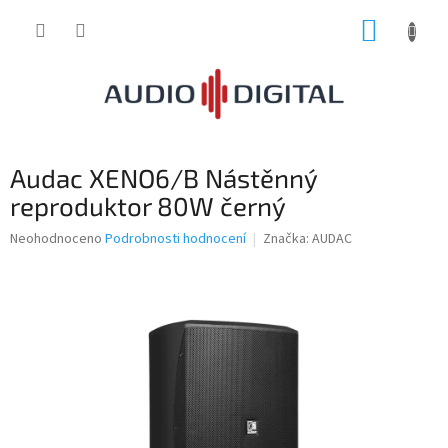
Přejít
NÁKUP
na
obsah
KOŠÍK
Audac XENO6/B Nástěnný
reproduktor 80W černý
Průměrné
Neohodnoceno
Podrobnosti hodnocení
Značka:
AUDAC
hodnocení
produktu
je
0,0
z
5
hvězdiček.