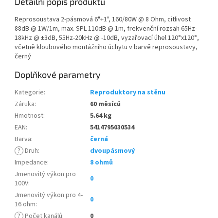
Detailní popis produktu
Reprosoustava 2-pásmová 6"+1", 160/80W @ 8 Ohm, citlivost
88dB @ 1W/1m, max. SPL 110dB @ 1m, frekvenční rozsah 65Hz-
18kHz @ ±3dB, 55Hz-20kHz @ -10dB, vyzařovací úhel 120°x120°,
včetně kloubového montážního úchytu v barvě reprosoustavy,
černý
Doplňkové parametry
Kategorie
:
Reproduktory na stěnu
Záruka
:
60 měsíců
Hmotnost
:
5.64 kg
EAN
:
5414795030534
Barva
:
černá
?
Druh
:
dvoupásmový
Impedance
:
8 ohmů
Jmenovitý výkon pro
0
100V
:
Jmenovitý výkon pro 4-
0
16 ohm
:
?
Počet kanálů
:
0