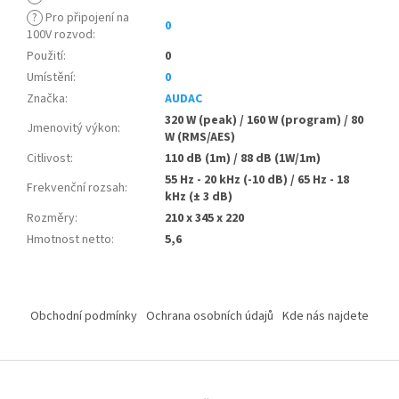
?
Pro připojení na
0
100V rozvod
:
Použití
:
0
Umístění
:
0
Značka
:
AUDAC
320 W (peak) / 160 W (program) / 80
Jmenovitý výkon
:
W (RMS/AES)
Citlivost
:
110 dB (1m) / 88 dB (1W/1m)
55 Hz - 20 kHz (-10 dB) / 65 Hz - 18
Frekvenční rozsah
:
kHz (± 3 dB)
Rozměry
:
210 x 345 x 220
Hmotnost netto
:
5,6
Z
á
Obchodní podmínky
Ochrana osobních údajů
Kde nás najdete
p
a
t
í