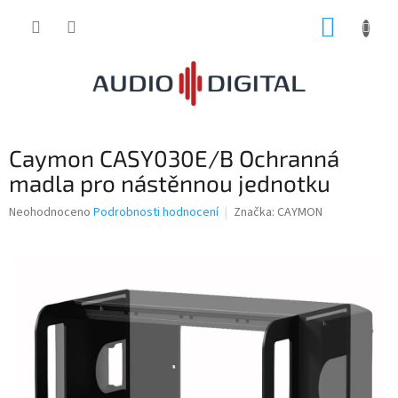
Přejít
NÁKUP
na
obsah
KOŠÍK
Caymon CASY030E/B Ochranná
madla pro nástěnnou jednotku
Průměrné
Neohodnoceno
Podrobnosti hodnocení
Značka:
CAYMON
hodnocení
produktu
je
0,0
z
5
hvězdiček.