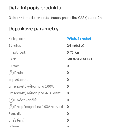
Detailní popis produktu
Ochranná madla pro nástěnnou jednotku CASY, sada 2ks
Doplňkové parametry
Kategorie
:
Příslušenství
Záruka
:
24 měsíců
Hmotnost
:
0.73 kg
EAN
:
5414795041691
Barva
:
0
?
Druh
:
0
Impedance
:
0
Jmenovitý výkon pro 100V
:
0
Jmenovitý výkon pro 4-16 ohm
:
0
?
Počet kanálů
:
0
?
Pro připojení na 100V rozvod
:
0
Použití
:
0
Umístění
:
0