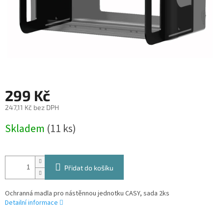
299 Kč
247,11 Kč bez DPH
Měrná
Skladem
(11 ks)
cena:
Přidat do košíku
Ochranná madla pro nástěnnou jednotku CASY, sada 2ks
Detailní informace