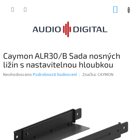
Přejít
NÁKUP
na
obsah
KOŠÍK
Caymon ALR30/B Sada nosných
ližin s nastavitelnou hloubkou
Průměrné
Neohodnoceno
Podrobnosti hodnocení
Značka:
CAYMON
hodnocení
produktu
je
0,0
z
5
hvězdiček.