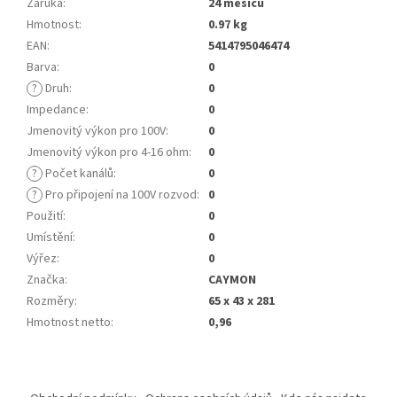
Záruka
:
24 měsíců
Hmotnost
:
0.97 kg
EAN
:
5414795046474
Barva
:
0
?
Druh
:
0
Impedance
:
0
Jmenovitý výkon pro 100V
:
0
Jmenovitý výkon pro 4-16 ohm
:
0
?
Počet kanálů
:
0
?
Pro připojení na 100V rozvod
:
0
Použití
:
0
Umístění
:
0
Výřez
:
0
Značka
:
CAYMON
Rozměry
:
65 x 43 x 281
Hmotnost netto
:
0,96
Z
á