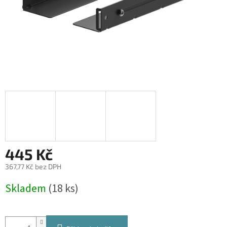
445 Kč
367,77 Kč bez DPH
Měrná
Skladem
(18 ks)
cena: