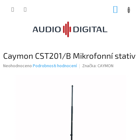
Přejít
NÁKUP
na
obsah
KOŠÍK
Caymon CST201/B Mikrofonní stativ
Průměrné
Neohodnoceno
Podrobnosti hodnocení
Značka:
CAYMON
hodnocení
produktu
je
0,0
z
5
hvězdiček.