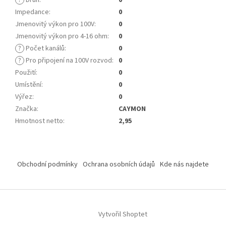
?
Druh
:
0
Impedance
:
0
Jmenovitý výkon pro 100V
:
0
Jmenovitý výkon pro 4-16 ohm
:
0
?
Počet kanálů
:
0
?
Pro připojení na 100V rozvod
:
0
Použití
:
0
Umístění
:
0
Výřez
:
0
Značka
:
CAYMON
Hmotnost netto
:
2,95
Z
á
Obchodní podmínky
Ochrana osobních údajů
Kde nás najdete
p
a
t
í
Vytvořil Shoptet