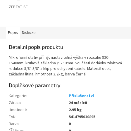
ZEPTAT SE
Popis
Diskuze
Detailní popis produktu
Mikrofonní stativ přímý, nastavitelná výška v rozsahu 830-
1540mm, kruhová základna Ø 250mm. Součástí dodávky závitová
redukce 5/8"-3/8" a klip pro uchycení kabelu. Materiál ocel,
základna litina, hmotnost 3,2kg, barva černá.
Doplňkové parametry
Kategorie
:
Příslušenství
Záruka
:
24 měsíců
Hmotnost
:
2.95 kg
EAN
:
5414795010895
Barva
:
0