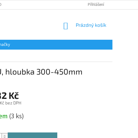
DAJŮ
Přihlášení
NÁKUPNÍ
Prázdný košík
KOŠÍK
načky
U, hloubka 300-450mm
82 Kč
 Kč bez DPH
dem
(3 ks)