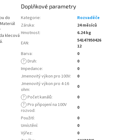
Doplňkové parametry
vbu do
Kategorie
:
Rozvaděče
Materiál
Záruka
:
24 měsíců
v
Hmotnost
:
6.24 kg
ada klecová
54147950426
á.
EAN
:
12
Barva
:
0
?
Druh
:
0
Impedance
:
0
Jmenovitý výkon pro 100V
:
0
Jmenovitý výkon pro 4-16
0
ohm
:
?
Počet kanálů
:
0
?
Pro připojení na 100V
0
rozvod
:
Použití
:
0
Umístění
:
0
Výřez
:
0