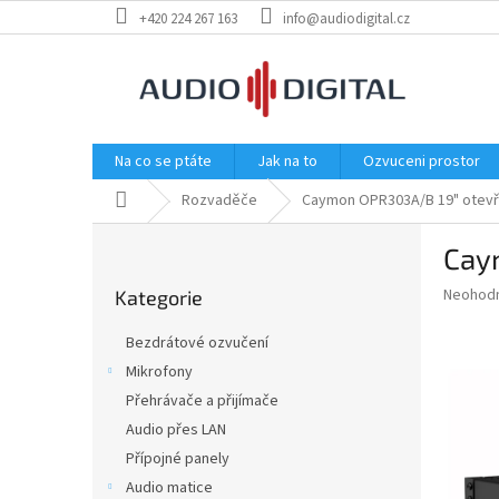
Přejít
+420 224 267 163
info@audiodigital.cz
na
obsah
Na co se ptáte
Jak na to
Ozvuceni prostor
Domů
Rozvaděče
Caymon OPR303A/B 19" otevř
P
Cay
o
Přeskočit
s
Průměr
Neohod
Kategorie
kategorie
t
hodnoce
r
produkt
Bezdrátové ozvučení
a
je
Mikrofony
0,0
n
z
Přehrávače a přijímače
n
5
í
Audio přes LAN
hvězdič
p
Přípojné panely
a
Audio matice