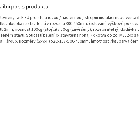
ailní popis produktu
otevřený rack 3U pro stojanovou / nástěnnou / stropní instalaci nebo vesta
tku, hloubka nastavitelná v rozsahu 300-450mm, číslované výškové pozice. 
tl. 2mm, nosnost 100kg (stojící) / 50kg (zavěšený), rozebíratelný, dodávka 
oženém stavu. Součástí balení 4x stavitelná noha, 4x kotva do zdi M8, 24x s
a + šroub. Rozměry (ŠxVxH) 520x158x300-450mm, hmotnost 7kg, barva čern