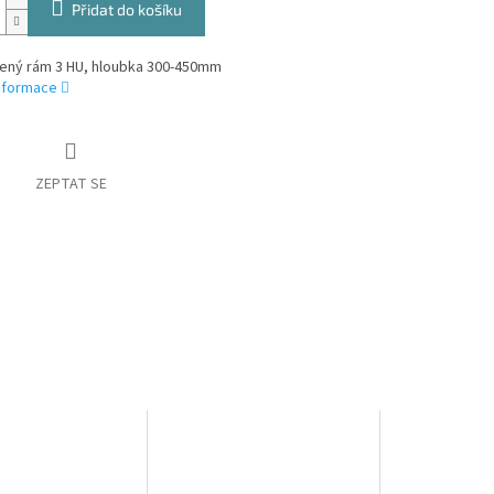
Přidat do košíku
řený rám 3 HU, hloubka 300-450mm
informace
ZEPTAT SE