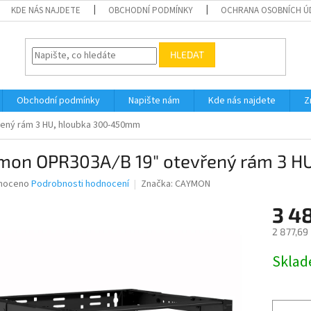
KDE NÁS NAJDETE
OBCHODNÍ PODMÍNKY
OCHRANA OSOBNÍCH Ú
HLEDAT
Obchodní podmínky
Napište nám
Kde nás najdete
Z
ený rám 3 HU, hloubka 300-450mm
mon OPR303A/B 19" otevřený rám 3 H
né
noceno
Podrobnosti hodnocení
Značka:
CAYMON
ní
3 4
u
2 877,69
Měrná
Skla
cena:
ek.