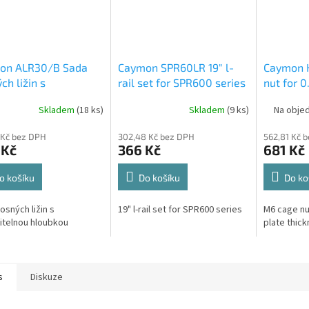
on ALR30/B Sada
Caymon SPR60LR 19" l-
Caymon 
ch ližin s
rail set for SPR600 series
nut for 0
vitelnou hloubkou
thicknes
Skladem
(18 ks)
Skladem
(9 ks)
Na objed
 Kč bez DPH
302,48 Kč bez DPH
562,81 Kč 
 Kč
366 Kč
681 Kč
o košíku
Do košíku
Do ko
osných ližin s
19" l-rail set for SPR600 series
M6 cage nut
itelnou hloubkou
plate thic
s
Diskuze