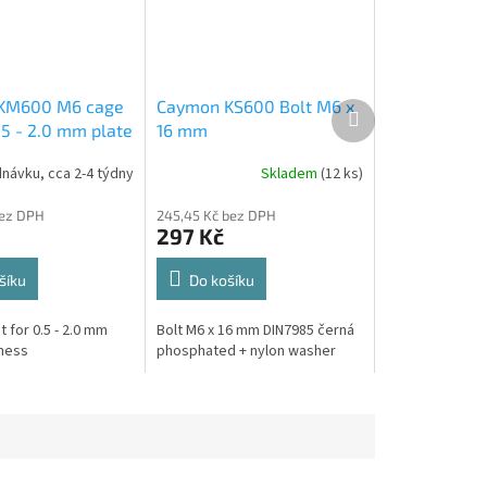
KM600 M6 cage
Caymon KS600 Bolt M6 x
Další
produkt
.5 - 2.0 mm plate
16 mm
s
návku, cca 2-4 týdny
Skladem
(12 ks)
bez DPH
245,45 Kč bez DPH
297 Kč
šíku
Do košíku
 for 0.5 - 2.0 mm
Bolt M6 x 16 mm DIN7985 černá
kness
phosphated + nylon washer