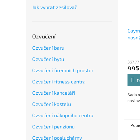
Jak vybrat zesilovač
Caym
Ozvučení
nosný
nasta
Ozvučení baru
Ozvučení bytu
367,77
445
Ozvučení firemních prostor
D
Ozvučení fitness centra
Ozvučení kanceláří
Sada n
nastav
Ozvučení kostelu
Ozvučení nákupního centra
Popi
Ozvučení penzionu
Ozvučení posluchárny