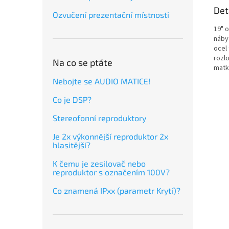
Det
Ozvučení prezentační místnosti
19" 
náby
ocel 
rozl
Na co se ptáte
matk
Nebojte se AUDIO MATICE!
Co je DSP?
Stereofonní reproduktory
Je 2x výkonnější reproduktor 2x
hlasitější?
K čemu je zesilovač nebo
reproduktor s označením 100V?
Co znamená IPxx (parametr Krytí)?