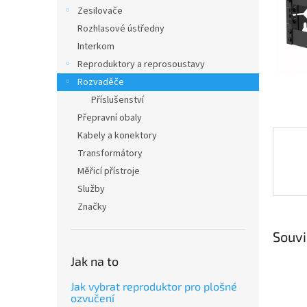
n
Zesilovače
e
Rozhlasové ústředny
l
Interkom
Reproduktory a reprosoustavy
Rozvaděče
Příslušenství
Přepravní obaly
Kabely a konektory
Transformátory
Měřicí přístroje
Služby
Značky
Souvi
Jak na to
Jak vybrat reproduktor pro plošné
ozvučení