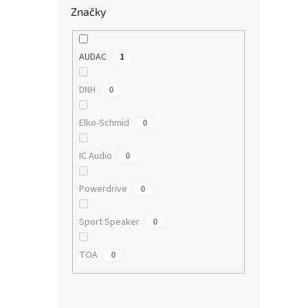
Značky
AUDAC
1
DNH
0
Elko-Schmid
0
IC Audio
0
Powerdrive
0
Sport Speaker
0
TOA
0