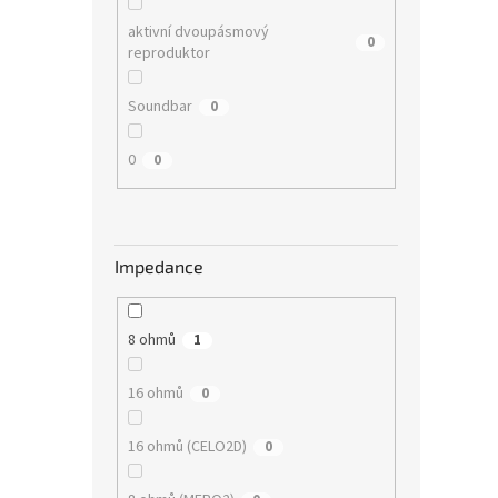
aktivní dvoupásmový
0
reproduktor
Soundbar
0
0
0
Impedance
8 ohmů
1
16 ohmů
0
16 ohmů (CELO2D)
0