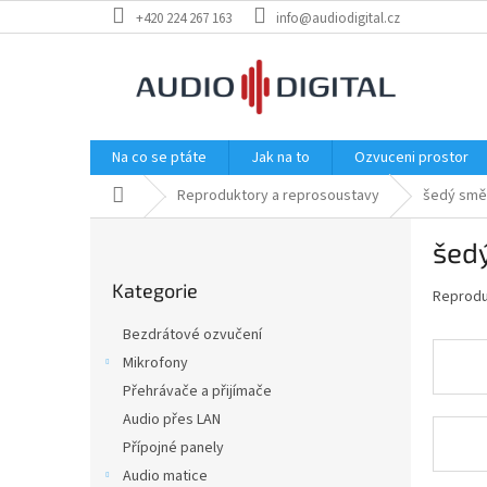
Přejít
+420 224 267 163
info@audiodigital.cz
na
obsah
Na co se ptáte
Jak na to
Ozvuceni prostor
Domů
Reproduktory a reprosoustavy
šedý smě
P
šed
o
Přeskočit
s
Kategorie
kategorie
Reproduk
t
r
Bezdrátové ozvučení
a
Mikrofony
n
Přehrávače a přijímače
n
í
Audio přes LAN
p
Přípojné panely
a
Audio matice