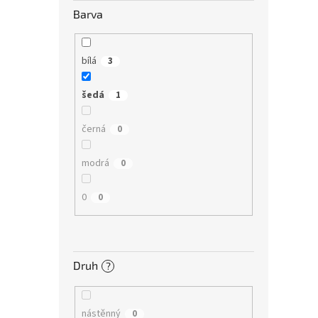
Barva
bílá
3
šedá
1
černá
0
modrá
0
0
0
Druh
?
nástěnný
0