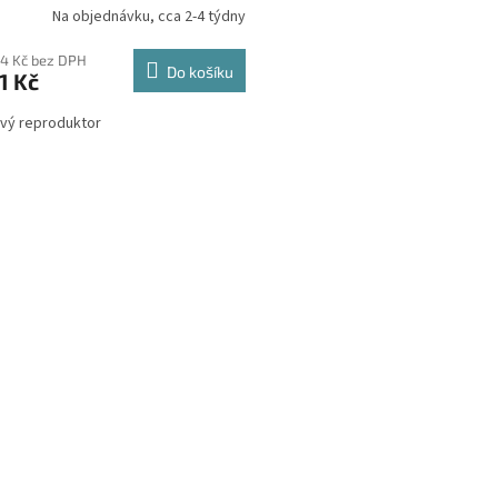
Na objednávku, cca 2-4 týdny
74 Kč bez DPH
Do košíku
1 Kč
vý reproduktor
O
v
l
á
d
a
c
í
p
r
v
k
y
v
ý
p