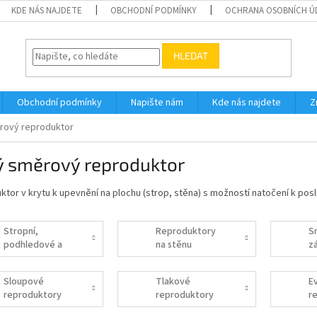
KDE NÁS NAJDETE
OBCHODNÍ PODMÍNKY
OCHRANA OSOBNÍCH Ú
HLEDAT
Obchodní podmínky
Napište nám
Kde nás najdete
Z
rový reproduktor
ý směrový reproduktor
tor v krytu k upevnění na plochu (strop, stěna) s možností natočení k posl
Stropní,
Reproduktory
S
podhledové a
na stěnu
z
vestavné
r
reproduktory
Sloupové
Tlakové
E
reproduktory
reproduktory
r