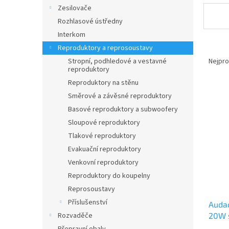
n
Zesilovače
e
Rozhlasové ústředny
l
Interkom
Ř
Reproduktory a reprosoustavy
a
Nejpro
Stropní, podhledové a vestavné
reproduktory
z
e
Reproduktory na stěnu
V
n
Směrové a závěsné reproduktory
ý
í
Basové reproduktory a subwoofery
p
p
Sloupové reproduktory
i
r
Tlakové reproduktory
s
o
p
d
Evakuační reproduktory
r
u
Venkovní reproduktory
o
k
Reproduktory do koupelny
d
t
Reprosoustavy
u
ů
Příslušenství
Audac
k
Rozvaděče
20W 
t
ů