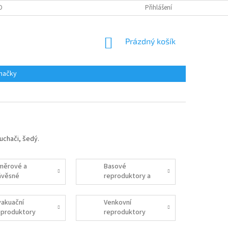
DAJŮ
Přihlášení
NÁKUPNÍ
Prázdný košík
KOŠÍK
načky
uchači, šedý.
měrové a
Basové
ávěsné
reproduktory a
eproduktory
subwoofery
vakuační
Venkovní
eproduktory
reproduktory