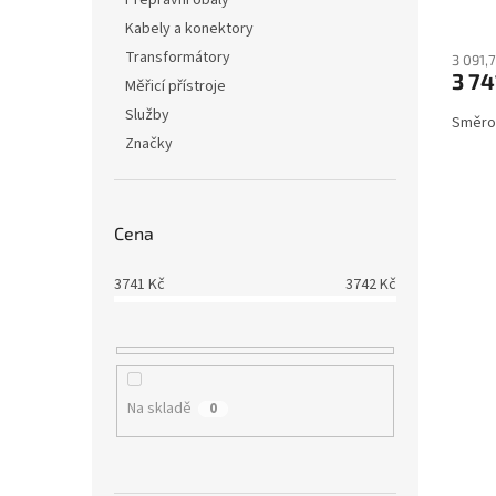
Přepravní obaly
Kabely a konektory
Transformátory
3 091,
3 74
Měřicí přístroje
Služby
Směro
Značky
Cena
3741
Kč
3742
Kč
Na skladě
0