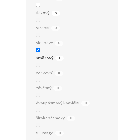
tlakový
3
stropní
0
sloupový
0
směrový
1
venkovní
0
závěsný
0
dvoupásmový koaxiální
0
širokopásmový
0
full range
0