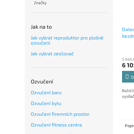
Značky
Jak na to
Date
bezdr
Jak vybrat reproduktor pro plošné
vysíl
ozvučení
Jak vybrat zesilovač
5 045,
6 10
D
Ozvučení
Ruční 
Ozvučení baru
vysíla
Ozvučení bytu
Ozvučení firemních prostor
Ozvučení fitness centra
Popi