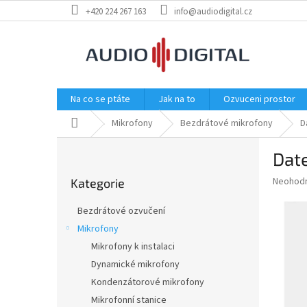
Přejít
+420 224 267 163
info@audiodigital.cz
na
obsah
Na co se ptáte
Jak na to
Ozvuceni prostor
Domů
Mikrofony
Bezdrátové mikrofony
D
P
Dat
o
Přeskočit
s
Průměr
Neohod
Kategorie
kategorie
t
hodnoce
r
produkt
Bezdrátové ozvučení
a
je
Mikrofony
0,0
n
z
Mikrofony k instalaci
n
5
í
Dynamické mikrofony
hvězdič
p
Kondenzátorové mikrofony
a
Mikrofonní stanice