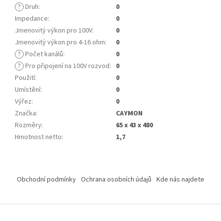
?
Druh
:
0
Impedance
:
0
Jmenovitý výkon pro 100V
:
0
Jmenovitý výkon pro 4-16 ohm
:
0
?
Počet kanálů
:
0
?
Pro připojení na 100V rozvod
:
0
Použití
:
0
Umístění
:
0
Výřez
:
0
Značka
:
CAYMON
Rozměry
:
65 x 43 x 480
Hmotnost netto
:
1,7
Z
á
Obchodní podmínky
Ochrana osobních údajů
Kde nás najdete
p
a
t
í