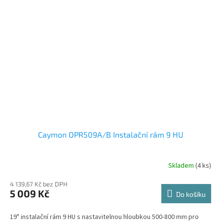
Caymon OPR509A/B Instalační rám 9 HU
Skladem
(4 ks)
4 139,67 Kč bez DPH
5 009 Kč
Do košíku
19" instalační rám 9 HU s nastavitelnou hloubkou 500-800 mm pro