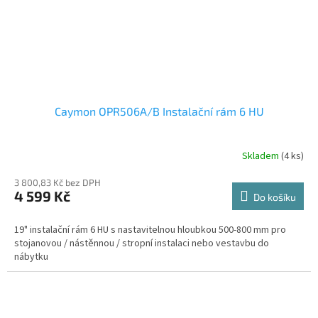
Caymon OPR506A/B Instalační rám 6 HU
Skladem
(4 ks)
3 800,83 Kč bez DPH
4 599 Kč
Do košíku
19" instalační rám 6 HU s nastavitelnou hloubkou 500-800 mm pro
stojanovou / nástěnnou / stropní instalaci nebo vestavbu do
nábytku