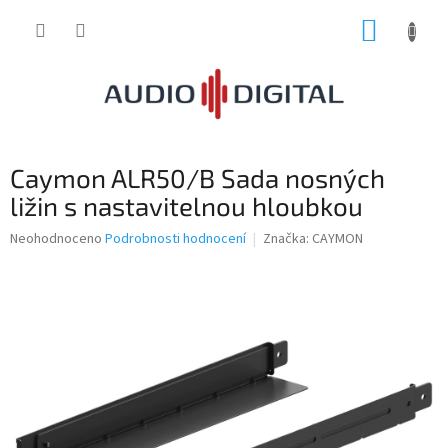
Přejít
NÁKUP
na
obsah
KOŠÍK
Caymon ALR50/B Sada nosných
ližin s nastavitelnou hloubkou
Průměrné
Neohodnoceno
Podrobnosti hodnocení
Značka:
CAYMON
hodnocení
produktu
je
0,0
z
5
hvězdiček.