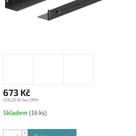
673 Kč
556,20 Kč bez DPH
Měrná
Skladem
(16 ks)
cena: