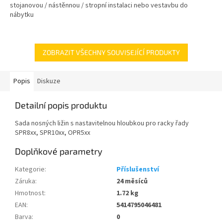
stojanovou / nástěnnou / stropní instalaci nebo vestavbu do
nábytku
ZOBRAZIT VŠECHNY SOUVISEJÍCÍ PRODUKTY
Popis
Diskuze
Detailní popis produktu
Sada nosných ližin s nastavitelnou hloubkou pro racky řady
SPR8xx, SPR10xx, OPR5xx
Doplňkové parametry
Kategorie
:
Příslušenství
Záruka
:
24 měsíců
Hmotnost
:
1.72 kg
EAN
:
5414795046481
Barva
:
0