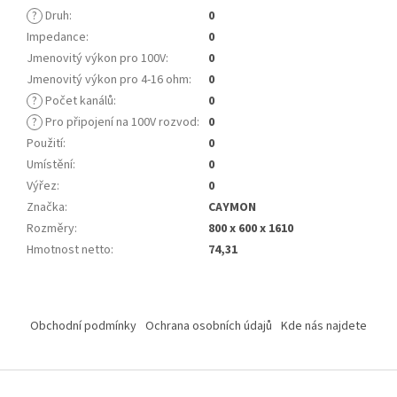
?
Druh
:
0
Impedance
:
0
Jmenovitý výkon pro 100V
:
0
Jmenovitý výkon pro 4-16 ohm
:
0
?
Počet kanálů
:
0
?
Pro připojení na 100V rozvod
:
0
Použití
:
0
Umístění
:
0
Výřez
:
0
Značka
:
CAYMON
Rozměry
:
800 x 600 x 1610
Hmotnost netto
:
74,31
Z
á
Obchodní podmínky
Ochrana osobních údajů
Kde nás najdete
p
a
t