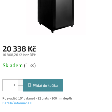
20 338 Kč
16 808,26 Kč bez DPH
Měrná
Skladem
(1 ks)
cena:
Přidat do košíku
Rozvaděč 19" cabinet - 32 units - 800mm depth
Detailní informace