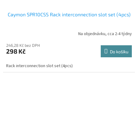
Caymon SPR10CSS Rack interconnection slot set (4pcs)
Na objednávku, cca 2-4 týdny
246,28 Kč bez DPH
298 Kč
Do košíku
Rack interconnection slot set (4pcs)