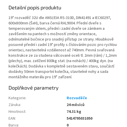
Detailní popis produktu
19" rozvaděč 32U dle ANSI/EIA RS-310D, DIN41491 a IEC60297,
600x800mm (ŠxH), barva černá RAL9004. Přední dveře s
temperovaným sklem, přední i zadní dveře se zámkem a
zavěšením na pantech s možností změny orientace,
odnímatelné bočnice pro snadný přístup ze strany. Hloubkově
posuvné přední i zadní 19" profily s číslováním pozic pro rychlou
orientaci, nastavitelná vzdálenost až 740mm. Pevná svařovaná
konstrukce ze za studena válcované oceli tl. 2mm (rám) / 1,2mm
(plechy), max. zatížení 800kg stat. (na nohách) / 400kg dyn. (na
kolečkách). Dodávka v kompletně sestaveném stavu, součástí
dodávky 50mm transportní kolečka, stavitelné nohy a sada
montážního materálu pro 19" zařízení.
Doplňkové parametry
Kategorie
:
Rozvaděče
Záruka
:
24 měsíců
Hmotnost
:
74.31 kg
EAN
:
5414795031050
Barva
:
0