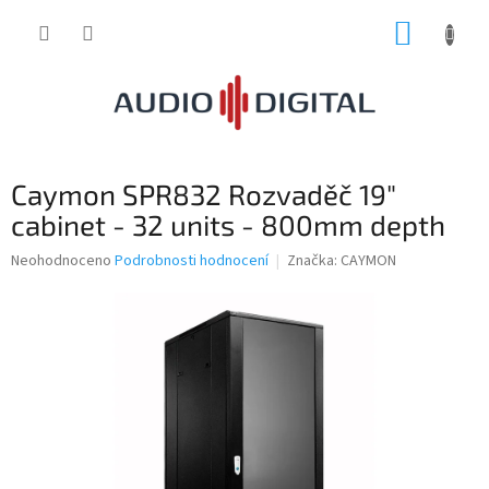
Přejít
NÁKUP
na
obsah
KOŠÍK
Caymon SPR832 Rozvaděč 19"
cabinet - 32 units - 800mm depth
Průměrné
Neohodnoceno
Podrobnosti hodnocení
Značka:
CAYMON
hodnocení
produktu
je
0,0
z
5
hvězdiček.